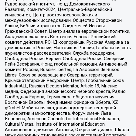
Гудзоновский институт, Фонд Демократического
Развития, Комитет-2024, Центрально-Европейский
университет, Центр восточноевропейских и
международных исследований, Общество Сторожевой
башни, Библии и трактатов Свидетелей Иеговы,
Гражданский Совет, Центр анализа европейской политики,
Академическая сеть Восточная Европа, Российский
комитет действия, РЭНД корпорейшн, Русская Америка за
демократию в России, Настоящая Россия, Глобальная сеть
журналистов-расследователей, Служба поддержки,
Свободная Россия Берлин, Свободная Россия Северный
Рейн-Вестфалия, Фонд глобальной помощи, Антивоенный
комитет России, Russie-Libertes, La Asocicion de Rusos
Libres, Союз за возвращение Северных территорий,
Крымскотатарский Ресурсный Центр, Глобальный союз
IndustriALL, Russian Election Monitor, Article 19, Мнение
медиа, Федерация анархического черного креста, Радио
Свободная Европа, Германское общество изучения
Восточной Европы, Фонд имени Фридриха Эберта, XZ
gGmbH, Мобильная академия поддержки гендерной
демократии и миротворчества, Форум имени Льва
Копелева, American Councils for International Education,
Cultural Vistas, Institute of International Education,
Антивоенное движение Антальи, Открытый диалог, Школа
международных отношений и государственной политики