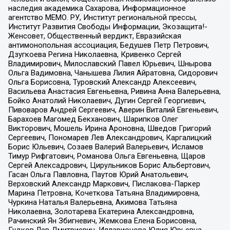
наследия академика Сахарова, Информационное
агентство МЕМО. РУ, Институт региональной прессы,
Институт Развития Свободы Информации, Экозащита!-
Женсовет, Общественный вердикт, Евразийская
антимонопольная ассоциация, Бедушев Петр Петрович,
Дзугкоева Регина Николаевна, Кривенко Сергей
Владимирович, Милославский Павел Юрьевич, Шнырова
Ольга Вадимовна, Чанышева Лилия Айратовна, Сидорович
Ольга Борисовна, Туровский Александр Алексеевич,
Васильева Анастасия Евгеньевна, Ривина Анна Валерьевна,
Бойко Анатолий Николаевич, Дугин Сергей Георгиевич,
Пивоваров Андрей Сергеевич, Аверин Виталий Евгеньевич,
Барахоев Магомед Бекханович, Шарипков Олег
Викторович, Мошель Ирина Ароновна, Шведов Григорий
Сергеевич, Пономарев Лев Александрович, Каргалицкий
Борис Юльевич, Созаев Валерий Валерьевич, Исламов
Тимур Рифгатович, Романова Ольга Евгеньевна, Щаров
Сергей Алексадрович, Цирульников Борис Альбертович,
Гасан Ольга Павловна, Паутов Юрий Анатольевич,
Верховский Александр Маркович, Пислакова-Паркер
Марина Петровна, Кочеткова Татьяна Владимировна,
Чуркина Наталья Валерьевна, Акимова Татьяна
Николаевна, Золотарева Екатерина Александровна,
Рачинский Ян Збигневич, Жемкова Елена Борисовна,