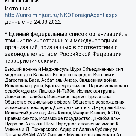
Константинович
Источник:
http://unro.minjust.ru/NKOForeignAgent.aspx
данные на
24.03.2022
* Единый федеральный список организаций, в
том числе иностранных и международных
организаций, признанных в соответствии с
законодательством Российской Федерации
террористическими:
Высший военный Маджлисуль Шура Объединенных сил
моджахедов Кавказа, Конгресс народов Ичкерии и
Дагестана, База, Асбат аль-Ансар, Священная война,
Исламская группа, Братья-мусульмане, Партия исламского
освобождения, Лашкар-И-Тайба, Исламская группа,
Движение Талибан, Исламская партия Туркестана,
Общество социальных реформ, Общество возрождения
исламского наследия, Дом двух святых, Джунд аш-Шам,
Исламский джихад, Аль-Каида, Имарат Кавказ, АБТО,
Правый сектор, Исламское государство, Джабха аль-
Нусра ли-Ахль аш-Шам, Народное ополчение имени К.
Минина и Д. Пожарского, Аджр от Аллаха Субхану уа
Тагьаля SHAM, АУМ Синрике, Муджахеды джамаата Ат-