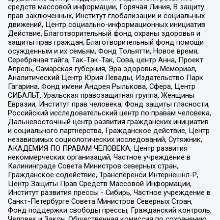
средств массовой информации, Горячая Линия, В защиту
прав заключенных, Институт глобализации и социальных
движений, Центр социально-информационных инициатив
Действие, Благотворительный фонд охраны здоровья и
защиты прав граждан, Благотворительный фонд помощи
осужденным и их семьям, Фонд Тольятти, Новое время,
Серебряная тайга, Так-Так-Так, Сова, центр Анна, Проект
Апрель, Самарская губерния, Эра здоровья, Мемориал,
Аналитический Центр Юрия Левады, Издательство Парк
Гагарина, Фонд имени Андрея Рылькова, Сфера, Центр
СИБАЛЬТ, Уральская правозащитная группа, Женщины
Евразии, Институт прав человека, Фонд защиты гласности,
Российский исследовательский центр по правам человека,
Дальневосточный центр развития гражданских инициатив
и социального партнерства, Гражданское действие, Центр
независимых социологических исследований, Сутяжник,
АКАДЕМИЯ ПО ПРАВАМ ЧЕЛОВЕКА, Центр развития
некоммерческих организаций, Частное учреждение в
Калининграде Совета Министров северных стран,
Гражданское содействие, Трансперенси Интернешнл-Р,
Центр Защиты Прав Средств Массовой Информации,
Институт развития прессы - Сибирь, Частное учреждение в
Санкт-Петербурге Совета Министров Северных Стран,
Фонд поддержки свободы прессы, Гражданский контроль,
Человек и Закон, Общественная комиссия по сохранению