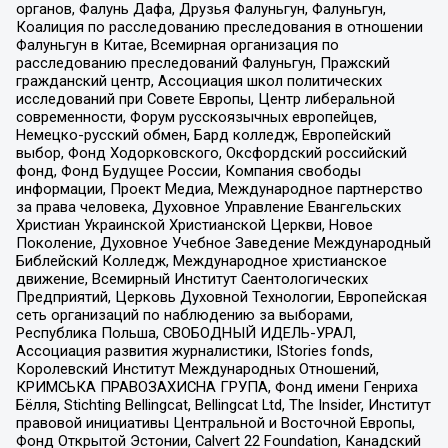
органов, Фалунь Дафа, Друзья Фалуньгун, Фалуньгун,
Коалиция по расследованию преследования в отношении
Фалуньгун в Китае, Всемирная организация по
расследованию преследований Фалуньгун, Пражский
гражданский центр, Ассоциация школ политических
исследований при Совете Европы, Центр либеральной
современности, Форум русскоязычных европейцев,
Немецко-русский обмен, Бард колледж, Европейский
выбор, Фонд Ходорковского, Оксфордский российский
фонд, Фонд Будущее России, Компания свободы
информации, Проект Медиа, Международное партнерство
за права человека, Духовное Управление Евангельских
Христиан Украинской Христианской Церкви, Новое
Поколение, Духовное Учебное Заведение Международный
Библейский Колледж, Международное христианское
движение, Всемирный Институт Саентологических
Предприятий, Церковь Духовной Технологии, Европейская
сеть организаций по наблюдению за выборами,
Республика Польша, СВОБОДНЫЙ ИДЕЛЬ-УРАЛ,
Ассоциация развития журналистики, IStories fonds,
Королевский Институт Международных Отношений,
КРИМСЬКА ПРАВОЗАХИСНА ГРУПА, Фонд имени Генриха
Бёлля, Stichting Bellingcat, Bellingcat Ltd, The Insider, Институт
правовой инициативы Центральной и Восточной Европы,
Фонд Открытой Эстонии, Calvert 22 Foundation, Канадский