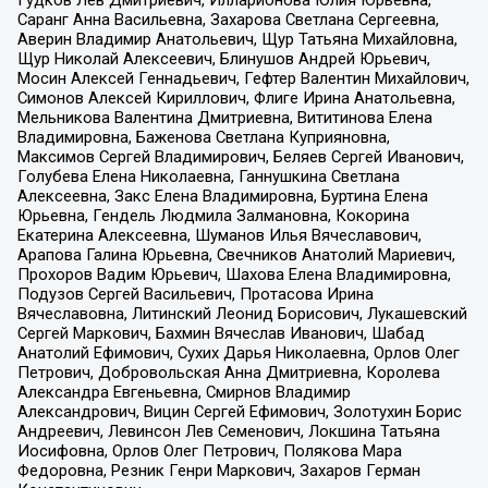
Гудков Лев Дмитриевич, Илларионова Юлия Юрьевна,
Саранг Анна Васильевна, Захарова Светлана Сергеевна,
Аверин Владимир Анатольевич, Щур Татьяна Михайловна,
Щур Николай Алексеевич, Блинушов Андрей Юрьевич,
Мосин Алексей Геннадьевич, Гефтер Валентин Михайлович,
Симонов Алексей Кириллович, Флиге Ирина Анатольевна,
Мельникова Валентина Дмитриевна, Вититинова Елена
Владимировна, Баженова Светлана Куприяновна,
Максимов Сергей Владимирович, Беляев Сергей Иванович,
Голубева Елена Николаевна, Ганнушкина Светлана
Алексеевна, Закс Елена Владимировна, Буртина Елена
Юрьевна, Гендель Людмила Залмановна, Кокорина
Екатерина Алексеевна, Шуманов Илья Вячеславович,
Арапова Галина Юрьевна, Свечников Анатолий Мариевич,
Прохоров Вадим Юрьевич, Шахова Елена Владимировна,
Подузов Сергей Васильевич, Протасова Ирина
Вячеславовна, Литинский Леонид Борисович, Лукашевский
Сергей Маркович, Бахмин Вячеслав Иванович, Шабад
Анатолий Ефимович, Сухих Дарья Николаевна, Орлов Олег
Петрович, Добровольская Анна Дмитриевна, Королева
Александра Евгеньевна, Смирнов Владимир
Александрович, Вицин Сергей Ефимович, Золотухин Борис
Андреевич, Левинсон Лев Семенович, Локшина Татьяна
Иосифовна, Орлов Олег Петрович, Полякова Мара
Федоровна, Резник Генри Маркович, Захаров Герман