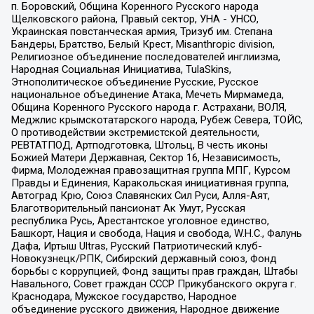
п. Боровский, Община Коренного Русского народа
Щелковского района, Правый сектор, УНА - УНСО,
Украинская повстанческая армия, Тризуб им. Степана
Бандеры, Братство, Белый Крест, Misanthropic division,
Религиозное объединение последователей инглиизма,
Народная Социальная Инициатива, TulaSkins,
Этнополитическое объединение Русские, Русское
национальное объединение Атака, Мечеть Мирмамеда,
Община Коренного Русского народа г. Астрахани, ВОЛЯ,
Меджлис крымскотатарского народа, Рубеж Севера, ТОЙС,
О противодействии экстремистской деятельности,
РЕВТАТПОД, Артподготовка, Штольц, В честь иконы
Божией Матери Державная, Сектор 16, Независимость,
Фирма, Молодежная правозащитная группа МПГ, Курсом
Правды и Единения, Каракольская инициативная группа,
Автоград Крю, Союз Славянских Сил Руси, Алля-Аят,
Благотворительный пансионат Ак Умут, Русская
республика Русь, Арестантское уголовное единство,
Башкорт, Нация и свобода, Нация и свобода, W.H.С., Фалунь
Дафа, Иртыш Ultras, Русский Патриотический клуб-
Новокузнецк/РПК, Сибирский державный союз, Фонд
борьбы с коррупцией, Фонд защиты прав граждан, Штабы
Навального, Совет граждан СССР Прикубанского округа г.
Краснодара, Мужское государство, Народное
объединение русского движения, Народное движение