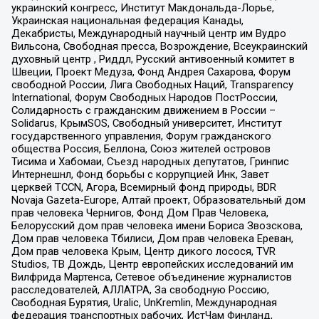
украинский конгресс, Институт Макдональда-Лорье,
Украинская национальная федерация Канады,
Декабристы, Международный научный центр им Вудро
Вильсона, Свободная пресса, Возрождение, Всеукраинский
духовный центр , Риддл, Русский антивоенный комитет в
Швеции, Проект Медуза, Фонд Андрея Сахарова, Форум
свободной России, Лига Свободных Наций, Transparеncy
International, Форум Свободных Народов ПостРоссии,
Солидарность с гражданским движением в России –
Solidarus, КрымSOS, Свободный университет, Институт
государственного управления, Форум гражданского
общества Россия, Беллона, Союз жителей островов
Тисима и Хабомаи, Съезд народных депутатов, Гринпис
Интернешнл, Фонд борьбы с коррупцией Инк, Завет
церквей TCCN, Агора, Всемирный фонд природы, BDR
Novaja Gazeta-Europe, Алтай проект, Образовательный дом
прав человека Чернигов, Фонд Дом Прав Человека,
Белорусский дом прав человека имени Бориса Звозскова,
Дом прав человека Тбилиси, Дом прав человека Ереван,
Дом прав человека Крым, Центр дикого лосося, TVR
Studios, ТВ Дождь, Центр европейских исследований им
Вилфрида Мартенса, Сетевое объединение журналистов
расследователей, АЛЛАТРА, За свободную Россию,
Свободная Бурятия, Uralic, UnKremlin, Международная
федерация транспортных рабочих, ИстЧам Финланд,