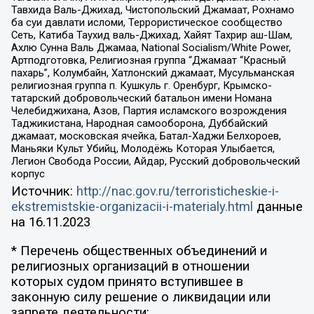
Тавхида Валь-Джихад, Чистопольский Джамаат, Рохнамо
ба суи давлати исломи, Террористическое сообщество
Сеть, Катиба Таухид валь-Джихад, Хайят Тахрир аш-Шам,
Ахлю Сунна Валь Джамаа, National Socialism/White Power,
Артподготовка, Религиозная группа “Джамаат “Красный
пахарь”, Колумбайн, Хатлонский джамаат, Мусульманская
религиозная группа п. Кушкуль г. Оренбург, Крымско-
татарский добровольческий батальон имени Номана
Челебиджихана, Азов, Партия исламского возрождения
Таджикистана, Народная самооборона, Дуббайский
джамаат, московская ячейка, Батал-Хаджи Белхороев,
Маньяки Культ Убийц, Молодёжь Которая Улыбается,
Легион Свобода России, Айдар, Русский добровольческий
корпус
Источник:
http://nac.gov.ru/terroristicheskie-i-
ekstremistskie-organizacii-i-materialy.html
данные
на
16.11.2023
* Перечень общественных объединений и
религиозных организаций в отношении
которых судом принято вступившее в
законную силу решение о ликвидации или
запрете деятельности: