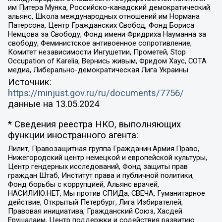
им Питера Мунка, Российско-канадский демократический
альянс, Школа международных отношений им Нормана
Патерсона, Центр Гражданских Свобод, Фонд Бориса
Немцова за Свободу, Фонд имени Фридриха Науманна за
свободу, Феминистское антивоенное сопротивление,
Комитет независимости Ингушетии, Прометей, Stop
Occupation of Karelia, Вернись живым, Фридом Хаус, СОТА
медиа, Либерально-демократическая Лига Украины
Источник:
https://minjust.gov.ru/ru/documents/7756/
данные на
13.05.2024
* Сведения реестра НКО, выполняющих
функции иностранного агента:
Лилит, Правозащитная группа Гражданин.Армия.Право,
Нижегородский центр немецкой и европейской культуры,
Центр гендерных исследований, Фонд защиты прав
граждан Штаб, Институт права и публичной политики,
Фонд борьбы с коррупцией, Альянс врачей,
НАСИЛИЮ.НЕТ, Мы против СПИДа, СВЕЧА, Гуманитарное
действие, Открытый Петербург, Лига Избирателей,
Правовая инициатива, Гражданский Союз, Хасдей
Ерушалаим, Центр поддержки и содействия развитию