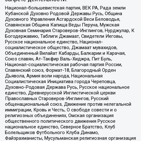
Национал-большевистская партия, ВЕК РА, Рада земли
Кубанской Духовно Родовой Державы Русь, Община
Духовного Управления Асгардской Веси Беловодья,
Славянская Община Капища Веды Перуна, Мужская
Духовная Семинария Староверов-Инглингов, Нурджулар, К
Богодержавию, Таблиги Джамаат, Свидетели Иеговы,
Русское национальное единство, Национал-
социалистическое общество, Джамаат мувахидов,
Объединенный Вилайат Кабарды, Балкарии и Карачая,
Союз славян, Ат-Такфир Валь-Хиджра, Пит Буль,
Национал-социалистическая рабочая партия России,
Славянский союз, Формат-18, Благородный Орден
Дьявола, Армия воли народа, Национальная
Социалистическая Инициатива города Череповца,
Духовно-Родовая Держава Русь, Русское национальное
единство, Древнерусской Инглистической церкви
Православных Староверов-Инглингов, Русский
общенациональный союз, Движение против нелегальной
иммиграции, Кровь и Честь, О свободе совести и о
религиозных объединениях, Омская организация
общественного политического движения Русское
национальное единство, Северное Братство, Клуб
Болельщиков Футбольного Клуба Динамо,
Файзрахманисты, Мусульманская религиозная организация