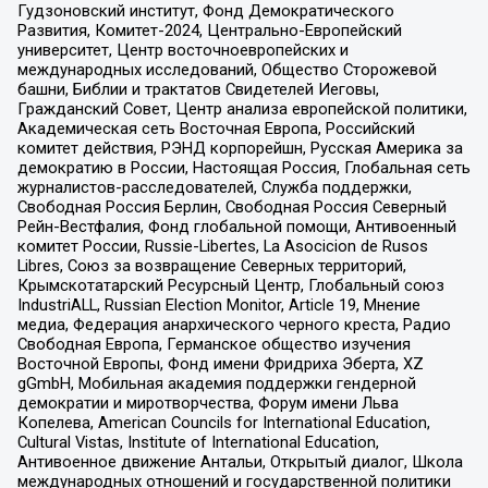
Гудзоновский институт, Фонд Демократического
Развития, Комитет-2024, Центрально-Европейский
университет, Центр восточноевропейских и
международных исследований, Общество Сторожевой
башни, Библии и трактатов Свидетелей Иеговы,
Гражданский Совет, Центр анализа европейской политики,
Академическая сеть Восточная Европа, Российский
комитет действия, РЭНД корпорейшн, Русская Америка за
демократию в России, Настоящая Россия, Глобальная сеть
журналистов-расследователей, Служба поддержки,
Свободная Россия Берлин, Свободная Россия Северный
Рейн-Вестфалия, Фонд глобальной помощи, Антивоенный
комитет России, Russie-Libertes, La Asocicion de Rusos
Libres, Союз за возвращение Северных территорий,
Крымскотатарский Ресурсный Центр, Глобальный союз
IndustriALL, Russian Election Monitor, Article 19, Мнение
медиа, Федерация анархического черного креста, Радио
Свободная Европа, Германское общество изучения
Восточной Европы, Фонд имени Фридриха Эберта, XZ
gGmbH, Мобильная академия поддержки гендерной
демократии и миротворчества, Форум имени Льва
Копелева, American Councils for International Education,
Cultural Vistas, Institute of International Education,
Антивоенное движение Антальи, Открытый диалог, Школа
международных отношений и государственной политики