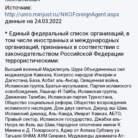
Источник:
http://unro.minjust.ru/NKOForeignAgent.aspx
данные на
24.03.2022
* Единый федеральный список организаций, в
том числе иностранных и международных
организаций, признанных в соответствии с
законодательством Российской Федерации
террористическими:
Высший военный Маджлисуль Шура Объединенных сил
моджахедов Кавказа, Конгресс народов Ичкерии и
Дагестана, База, Асбат аль-Ансар, Священная война,
Исламская группа, Братья-мусульмане, Партия исламского
освобождения, Лашкар-И-Тайба, Исламская группа,
Движение Талибан, Исламская партия Туркестана,
Общество социальных реформ, Общество возрождения
исламского наследия, Дом двух святых, Джунд аш-Шам,
Исламский джихад, Аль-Каида, Имарат Кавказ, АБТО,
Правый сектор, Исламское государство, Джабха аль-
Нусра ли-Ахль аш-Шам, Народное ополчение имени К.
Минина и Д. Пожарского, Аджр от Аллаха Субхану уа
Тагьаля SHAM, АУМ Синрике, Муджахеды джамаата Ат-