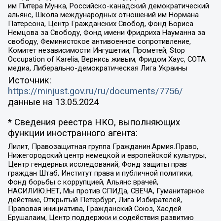
им Питера Мунка, Российско-канадский демократический
альянс, Школа международных отношений им Нормана
Патерсона, Центр Гражданских Свобод, Фонд Бориса
Немцова за Свободу, Фонд имени Фридриха Науманна за
свободу, Феминистское антивоенное сопротивление,
Комитет независимости Ингушетии, Прометей, Stop
Occupation of Karelia, Вернись живым, Фридом Хаус, СОТА
медиа, Либерально-демократическая Лига Украины
Источник:
https://minjust.gov.ru/ru/documents/7756/
данные на
13.05.2024
* Сведения реестра НКО, выполняющих
функции иностранного агента:
Лилит, Правозащитная группа Гражданин.Армия.Право,
Нижегородский центр немецкой и европейской культуры,
Центр гендерных исследований, Фонд защиты прав
граждан Штаб, Институт права и публичной политики,
Фонд борьбы с коррупцией, Альянс врачей,
НАСИЛИЮ.НЕТ, Мы против СПИДа, СВЕЧА, Гуманитарное
действие, Открытый Петербург, Лига Избирателей,
Правовая инициатива, Гражданский Союз, Хасдей
Ерушалаим, Центр поддержки и содействия развитию