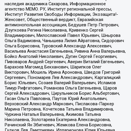
наследия академика Сахарова, Информационное
агентство МЕМО. РУ, Институт региональной прессы,
Институт Развития Свободы Информации, Экозащита!-
Женсовет, Общественный вердикт, Евразийская
антимонопольная ассоциация, Бедушев Петр Петрович,
Дзугкоева Регина Николаевна, Кривенко Сергей
Владимирович, Милославский Павел Юрьевич, Шнырова
Ольга Вадимовна, Чанышева Лилия Айратовна, Сидорович
Ольга Борисовна, Туровский Александр Алексеевич,
Васильева Анастасия Евгеньевна, Ривина Анна Валерьевна,
Бойко Анатолий Николаевич, Дугин Сергей Георгиевич,
Пивоваров Андрей Сергеевич, Аверин Виталий Евгеньевич,
Барахоев Магомед Бекханович, Шарипков Олег
Викторович, Мошель Ирина Ароновна, Шведов Григорий
Сергеевич, Пономарев Лев Александрович, Каргалицкий
Борис Юльевич, Созаев Валерий Валерьевич, Исламов
Тимур Рифгатович, Романова Ольга Евгеньевна, Щаров
Сергей Алексадрович, Цирульников Борис Альбертович,
Гасан Ольга Павловна, Паутов Юрий Анатольевич,
Верховский Александр Маркович, Пислакова-Паркер
Марина Петровна, Кочеткова Татьяна Владимировна,
Чуркина Наталья Валерьевна, Акимова Татьяна
Николаевна, Золотарева Екатерина Александровна,
Рачинский Ян Збигневич, Жемкова Елена Борисовна,
Гудков Лев Дмитриевич, Илларионова Юлия Юрьевна,