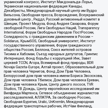
украинский конгресс, Институт Макдональда-Лорье,
Украинская национальная федерация Канады,
Декабристы, Международный научный центр им Вудро
Вильсона, Свободная пресса, Возрождение, Всеукраинский
духовный центр , Риддл, Русский антивоенный комитет в
Швеции, Проект Медуза, Фонд Андрея Сахарова, Форум
свободной России, Лига Свободных Наций, Transparеncy
International, Форум Свободных Народов ПостРоссии,
Солидарность с гражданским движением в России –
Solidarus, КрымSOS, Свободный университет, Институт
государственного управления, Форум гражданского
общества Россия, Беллона, Союз жителей островов
Тисима и Хабомаи, Съезд народных депутатов, Гринпис
Интернешнл, Фонд борьбы с коррупцией Инк, Завет
церквей TCCN, Агора, Всемирный фонд природы, BDR
Novaja Gazeta-Europe, Алтай проект, Образовательный дом
прав человека Чернигов, Фонд Дом Прав Человека,
Белорусский дом прав человека имени Бориса Звозскова,
Дом прав человека Тбилиси, Дом прав человека Ереван,
Дом прав человека Крым, Центр дикого лосося, TVR
Studios, ТВ Дождь, Центр европейских исследований им
Вилфрида Мартенса, Сетевое объединение журналистов
расследователей, АЛЛАТРА, За свободную Россию,
Свободная Бурятия, Uralic, UnKremlin, Международная
федерация транспортных рабочих, ИстЧам Финланд,