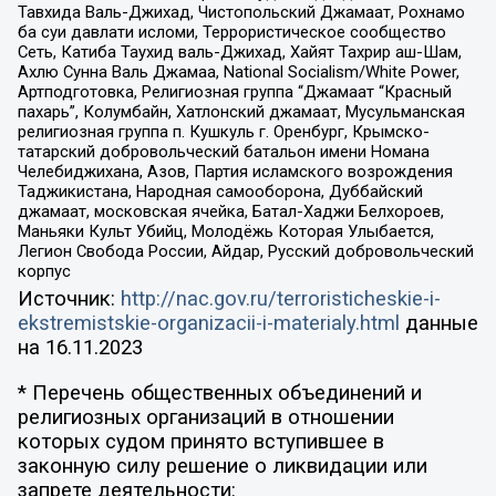
Тавхида Валь-Джихад, Чистопольский Джамаат, Рохнамо
ба суи давлати исломи, Террористическое сообщество
Сеть, Катиба Таухид валь-Джихад, Хайят Тахрир аш-Шам,
Ахлю Сунна Валь Джамаа, National Socialism/White Power,
Артподготовка, Религиозная группа “Джамаат “Красный
пахарь”, Колумбайн, Хатлонский джамаат, Мусульманская
религиозная группа п. Кушкуль г. Оренбург, Крымско-
татарский добровольческий батальон имени Номана
Челебиджихана, Азов, Партия исламского возрождения
Таджикистана, Народная самооборона, Дуббайский
джамаат, московская ячейка, Батал-Хаджи Белхороев,
Маньяки Культ Убийц, Молодёжь Которая Улыбается,
Легион Свобода России, Айдар, Русский добровольческий
корпус
Источник:
http://nac.gov.ru/terroristicheskie-i-
ekstremistskie-organizacii-i-materialy.html
данные
на
16.11.2023
* Перечень общественных объединений и
религиозных организаций в отношении
которых судом принято вступившее в
законную силу решение о ликвидации или
запрете деятельности: