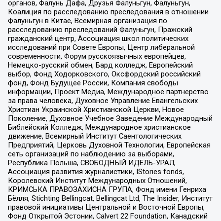
органов, Фалунь Дафа, Друзья Фалуньгун, Фалуньгун,
Коалиция по расследованию преследования в отношении
Фалуньгун в Китае, Всемирная организация по
расследованию преследований Фалуньгун, Пражский
гражданский центр, Ассоциация школ политических
исследований при Совете Европы, Центр либеральной
современности, Форум русскоязычных европейцев,
Немецко-русский обмен, Бард колледж, Европейский
выбор, Фонд Ходорковского, Оксфордский российский
фонд, Фонд Будущее России, Компания свободы
информации, Проект Медиа, Международное партнерство
за права человека, Духовное Управление Евангельских
Христиан Украинской Христианской Церкви, Новое
Поколение, Духовное Учебное Заведение Международный
Библейский Колледж, Международное христианское
движение, Всемирный Институт Саентологических
Предприятий, Церковь Духовной Технологии, Европейская
сеть организаций по наблюдению за выборами,
Республика Польша, СВОБОДНЫЙ ИДЕЛЬ-УРАЛ,
Ассоциация развития журналистики, IStories fonds,
Королевский Институт Международных Отношений,
КРИМСЬКА ПРАВОЗАХИСНА ГРУПА, Фонд имени Генриха
Бёлля, Stichting Bellingcat, Bellingcat Ltd, The Insider, Институт
правовой инициативы Центральной и Восточной Европы,
Фонд Открытой Эстонии, Calvert 22 Foundation, Канадский