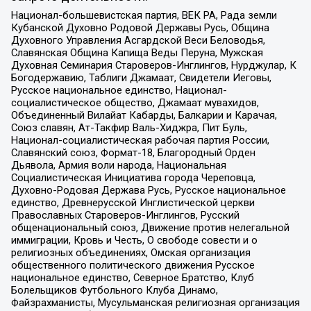
Национал-большевистская партия, ВЕК РА, Рада земли
Кубанской Духовно Родовой Державы Русь, Община
Духовного Управления Асгардской Веси Беловодья,
Славянская Община Капища Веды Перуна, Мужская
Духовная Семинария Староверов-Инглингов, Нурджулар, К
Богодержавию, Таблиги Джамаат, Свидетели Иеговы,
Русское национальное единство, Национал-
социалистическое общество, Джамаат мувахидов,
Объединенный Вилайат Кабарды, Балкарии и Карачая,
Союз славян, Ат-Такфир Валь-Хиджра, Пит Буль,
Национал-социалистическая рабочая партия России,
Славянский союз, Формат-18, Благородный Орден
Дьявола, Армия воли народа, Национальная
Социалистическая Инициатива города Череповца,
Духовно-Родовая Держава Русь, Русское национальное
единство, Древнерусской Инглистической церкви
Православных Староверов-Инглингов, Русский
общенациональный союз, Движение против нелегальной
иммиграции, Кровь и Честь, О свободе совести и о
религиозных объединениях, Омская организация
общественного политического движения Русское
национальное единство, Северное Братство, Клуб
Болельщиков Футбольного Клуба Динамо,
Файзрахманисты, Мусульманская религиозная организация