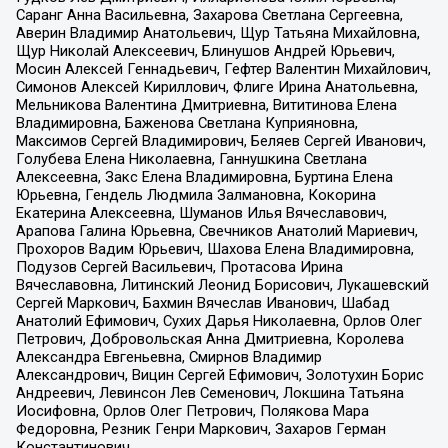
Саранг Анна Васильевна, Захарова Светлана Сергеевна,
Аверин Владимир Анатольевич, Щур Татьяна Михайловна,
Щур Николай Алексеевич, Блинушов Андрей Юрьевич,
Мосин Алексей Геннадьевич, Гефтер Валентин Михайлович,
Симонов Алексей Кириллович, Флиге Ирина Анатольевна,
Мельникова Валентина Дмитриевна, Вититинова Елена
Владимировна, Баженова Светлана Куприяновна,
Максимов Сергей Владимирович, Беляев Сергей Иванович,
Голубева Елена Николаевна, Ганнушкина Светлана
Алексеевна, Закс Елена Владимировна, Буртина Елена
Юрьевна, Гендель Людмила Залмановна, Кокорина
Екатерина Алексеевна, Шуманов Илья Вячеславович,
Арапова Галина Юрьевна, Свечников Анатолий Мариевич,
Прохоров Вадим Юрьевич, Шахова Елена Владимировна,
Подузов Сергей Васильевич, Протасова Ирина
Вячеславовна, Литинский Леонид Борисович, Лукашевский
Сергей Маркович, Бахмин Вячеслав Иванович, Шабад
Анатолий Ефимович, Сухих Дарья Николаевна, Орлов Олег
Петрович, Добровольская Анна Дмитриевна, Королева
Александра Евгеньевна, Смирнов Владимир
Александрович, Вицин Сергей Ефимович, Золотухин Борис
Андреевич, Левинсон Лев Семенович, Локшина Татьяна
Иосифовна, Орлов Олег Петрович, Полякова Мара
Федоровна, Резник Генри Маркович, Захаров Герман
Константинович