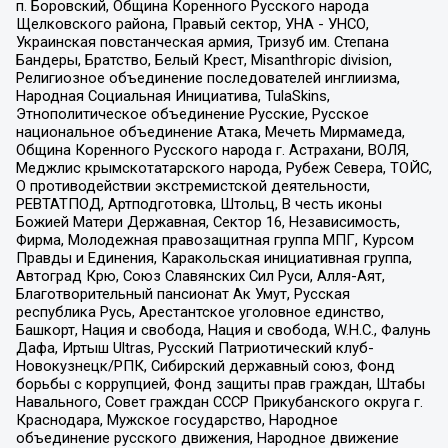
п. Боровский, Община Коренного Русского народа
Щелковского района, Правый сектор, УНА - УНСО,
Украинская повстанческая армия, Тризуб им. Степана
Бандеры, Братство, Белый Крест, Misanthropic division,
Религиозное объединение последователей инглиизма,
Народная Социальная Инициатива, TulaSkins,
Этнополитическое объединение Русские, Русское
национальное объединение Атака, Мечеть Мирмамеда,
Община Коренного Русского народа г. Астрахани, ВОЛЯ,
Меджлис крымскотатарского народа, Рубеж Севера, ТОЙС,
О противодействии экстремистской деятельности,
РЕВТАТПОД, Артподготовка, Штольц, В честь иконы
Божией Матери Державная, Сектор 16, Независимость,
Фирма, Молодежная правозащитная группа МПГ, Курсом
Правды и Единения, Каракольская инициативная группа,
Автоград Крю, Союз Славянских Сил Руси, Алля-Аят,
Благотворительный пансионат Ак Умут, Русская
республика Русь, Арестантское уголовное единство,
Башкорт, Нация и свобода, Нация и свобода, W.H.С., Фалунь
Дафа, Иртыш Ultras, Русский Патриотический клуб-
Новокузнецк/РПК, Сибирский державный союз, Фонд
борьбы с коррупцией, Фонд защиты прав граждан, Штабы
Навального, Совет граждан СССР Прикубанского округа г.
Краснодара, Мужское государство, Народное
объединение русского движения, Народное движение