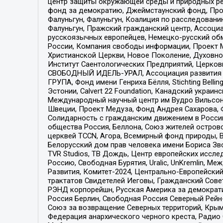
центр защиты окружающей среды и природных ресу
фонд за демократию, Джеймстаунский фонд, Прож
Фалуньгун, Фалуньгун, Коалиция по расследован
Фалуньгун, Пражский гражданский центр, Ассоци
русскоязычных европейцев, Немецко-русский об
России, Компания свободы информации, Проект М
Христианской Церкви, Новое Поколение, Духовн
Институт Саентологических Предприятий, Церков
СВОБОДНЫЙ ИДЕЛЬ-УРАЛ, Ассоциация развития ж
ГРУПА, Фонд имени Генриха Бёлля, Stichting Bellin
Эстонии, Calvert 22 Foundation, Канадский укра
Международный научный центр им Вудро Вильсона
Швеции, Проект Медуза, Фонд Андрея Сахарова, Ф
Солидарность с гражданским движением в России 
общества Россия, Беллона, Союз жителей острово
церквей TCCN, Агора, Всемирный фонд природы, B
Белорусский дом прав человека имени Бориса Зво
TVR Studios, ТВ Дождь, Центр европейских иссл
Россию, Свободная Бурятия, Uralic, UnKremlin, 
Развития, Комитет-2024, Центрально-Европейски
трактатов Свидетелей Иеговы, Гражданский Совет
РЭНД корпорейшн, Русская Америка за демократи
Россия Берлин, Свободная Россия Северный Рейн-В
Союз за возвращение Северных территорий, Крымско
Федерация анархического черного креста, Радио