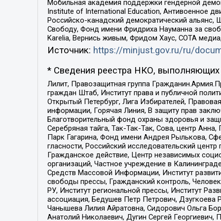
Мобильная академия поддержки гендерной демократи
Institute of International Education, Антивоенн
Российско-канадский демократический альянс, 
Свободу, Фонд имени Фридриха Науманна за свобо
Karelia, Вернись живым, Фридом Хаус, СОТА меди
Источник:
https://minjust.gov.ru/ru/doc
* Сведения реестра НКО, выполняющих 
Лилит, Правозащитная группа Гражданин.Армия.П
граждан Штаб, Институт права и публичной поли
Открытый Петербург, Лига Избирателей, Правова
информации, Горячая Линия, В защиту прав закл
Благотворительный фонд охраны здоровья и защи
Серебряная тайга, Так-Так-Так, Сова, центр Анн
Парк Гагарина, Фонд имени Андрея Рылькова, Сф
гласности, Российский исследовательский центр 
Гражданское действие, Центр независимых соци
организаций, Частное учреждение в Калининград
Средств Массовой Информации, Институт развити
свободы прессы, Гражданский контроль, Человек
РУ, Институт региональной прессы, Институт Ра
ассоциация, Бедушев Петр Петрович, Дзугкоева 
Чанышева Лилия Айратовна, Сидорович Ольга Бори
Анатолий Николаевич, Дугин Сергей Георгиевич, 