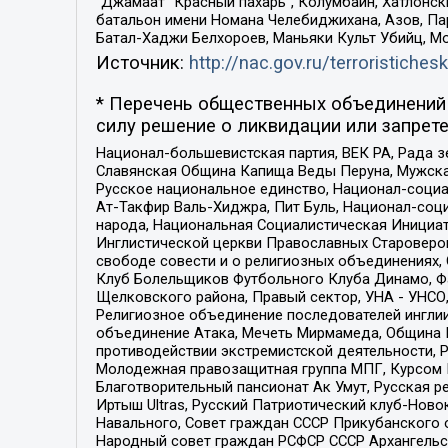
“Джамаат “Красный пахарь”, Колумбайн, Хатлонск
батальон имени Номана Челебиджихана, Азов, Па
Батал-Хаджи Белхороев, Маньяки Культ Убийц, М
Источник:
http://nac.gov.ru/terroristichesk
* Перечень общественных объединений 
силу решение о ликвидации или запрете
Национал-большевистская партия, ВЕК РА, Рада 
Славянская Община Капища Веды Перуна, Мужская
Русское национальное единство, Национал-социа
Ат-Такфир Валь-Хиджра, Пит Буль, Национал-соц
народа, Национальная Социалистическая Инициат
Инглистической церкви Православных Староверов
свободе совести и о религиозных объединениях,
Клуб Болельщиков Футбольного Клуба Динамо, Фа
Щелковского района, Правый сектор, УНА - УНСО, У
Религиозное объединение последователей инглии
объединение Атака, Мечеть Мирмамеда, Община К
противодействии экстремистской деятельности, 
Молодежная правозащитная группа МПГ, Курсом П
Благотворительный пансионат Ак Умут, Русская ре
Иртыш Ultras, Русский Патриотический клуб-Нов
Навального, Совет граждан СССР Прикубанского 
Народный совет граждан РСФСР СССР Архангельск