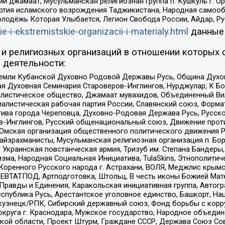
ий джамаат, Мусульманская религиозная группа п. Кушкуль г. 
ртия исламского возрождения Таджикистана, Народная самооб
олодёжь Которая Улыбается, Легион Свобода России, Айдар, Р
ie-i-ekstremistskie-organizacii-i-materialy.html
данные
и религиозных организаций в отношении которых 
 деятельности:
земли Кубанской Духовно Родовой Державы Русь, Община Духо
 Духовная Семинария Староверов-Инглингов, Нурджулар, К Бо
листическое общество, Джамаат мувахидов, Объединенный Вил
иалистическая рабочая партия России, Славянский союз, Форма
ива города Череповца, Духовно-Родовая Держава Русь, Русск
-Инглингов, Русский общенациональный союз, Движение против
 Омская организация общественного политического движения Р
йзрахманисты, Мусульманская религиозная организация п. Бо
краинская повстанческая армия, Тризуб им. Степана Бандеры, Бр
зма, Народная Социальная Инициатива, TulaSkins, Этнополитич
оренного Русского народа г. Астрахани, ВОЛЯ, Меджлис крымс
РЕВТАТПОД, Артподготовка, Штольц, В честь иконы Божией Мате
равды и Единения, Каракольская инициативная группа, Автогра
спублика Русь, Арестантское уголовное единство, Башкорт, Наци
окузнецк/РПК, Сибирский державный союз, Фонд борьбы с кор
округа г. Краснодара, Мужское государство, Народное объедин
ой области, Проект Штурм, Граждане СССР, Держава Союз Сов