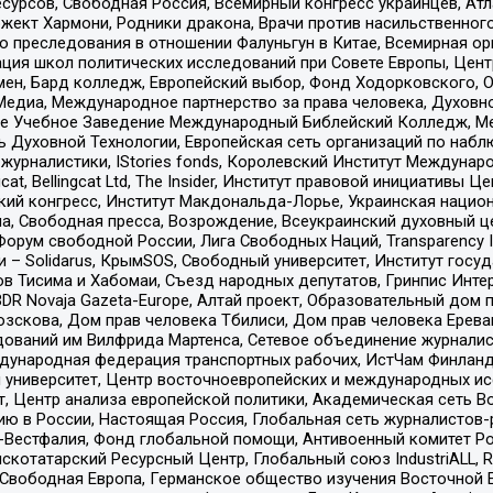
рсов, Свободная Россия, Всемирный конгресс украинцев, Атла
ект Хармони, Родники дракона, Врачи против насильственного
ию преследования в отношении Фалуньгун в Китае, Всемирная о
ация школ политических исследований при Совете Европы, Цен
мен, Бард колледж, Европейский выбор, Фонд Ходорковского,
едиа, Международное партнерство за права человека, Духовно
ое Учебное Заведение Международный Библейский Колледж, М
ь Духовной Технологии, Европейская сеть организаций по наб
урналистики, IStories fonds, Королевский Институт Между
gcat, Bellingcat Ltd, The Insider, Институт правовой инициатив
инский конгресс, Институт Макдональда-Лорье, Украинская нац
, Свободная пресса, Возрождение, Всеукраинский духовный цен
орум свободной России, Лига Свободных Наций, Transparеncy I
– Solidarus, КрымSOS, Свободный университет, Институт госу
в Тисима и Хабомаи, Съезд народных депутатов, Гринпис Инте
DR Novaja Gazeta-Europe, Алтай проект, Образовательный дом 
зскова, Дом прав человека Тбилиси, Дом прав человека Ерева
едований им Вилфрида Мартенса, Сетевое объединение журнали
Международная федерация транспортных рабочих, ИстЧам Финлан
й университет, Центр восточноевропейских и международных и
, Центр анализа европейской политики, Академическая сеть Во
ю в России, Настоящая Россия, Глобальная сеть журналистов
естфалия, Фонд глобальной помощи, Антивоенный комитет России,
татарский Ресурсный Центр, Глобальный союз IndustriALL, Russi
 Свободная Европа, Германское общество изучения Восточной 