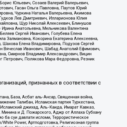
Борис Юльевич, Созаев Валерий Валерьевич,
тович, Гасан Ольга Павловна, Паутов Юрий
ровна, Чуркина Наталья Валерьевна, Акимова
 Гудков Лев Дмитриевич, Илларионова Юлия
ихайловна, Щур Николай Алексеевич, Блинушов
е Ирина Анатольевна, Мельникова Валентина
Беляев Сергей Иванович, Голубева Елена
ила Залмановна, Кокорина Екатерина Алексеевна,
, Шахова Елена Владимировна, Подузов Сергей
ин Вячеслав Иванович, Шабад Анатолий Ефимович,
вна, Смирнов Владимир Александрович, Вицин
ег Петрович, Полякова Мара Федоровна, Резник
ганизаций, признанных в соответствии с
на, База, Асбат аль-Ансар, Священная война,
ижение Талибан, Исламская партия Туркестана,
Исламский джихад, Аль-Каида, Имарат Кавказ,
 Минина и Д. Пожарского, Аджр от Аллаха Субхану
о ба суи давлати исломи, Террористическое
/White Power, Артподготовка, Религиозная группа