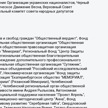
ение Организации украинских националистов, Черный
ическое Движение Весна, Верховный Совет
ельный комитет совета народных депутатов
ции социально-правовых программ "Лилит", Дальневосточное общественное движение "Маяк", Санкт-Петербургская ЛГБТ-инициативная группа "Выход", Инициативная группа ЛГБТ+ "Реверс", Алексеев Андрей Викторович, Бекбулатова Таисия Львовна, Беляев Иван Михайлович, Владыкина Елена Сергеевна, Гельман Марат Александрович, Никульшина Вероника Юрьевна, Толоконникова Надежда Андреевна, Шендерович Виктор Анатольевич, Общество с ограниченной ответственностью "Данное сообщение", Общество с ограниченной ответственностью Издательский дом "Новая глава", Айнбиндер Александра Александровна, Московский комьюнити-центр для ЛГБТ+инициатив, Благотворительный фонд развития филантропии, Deutsche Welle (Германия, Kurt-Schumacher-Strasse 3, 53113 Bonn), Борзунова Мария Михайловна, Воробьев Виктор Викторович, Голубева Анна Львовна, Константинова Алла Михайловна, Малкова Ирина Владимировна, Мурадов Мурад Абдулгалимович, Осетинская Елизавета Николаевна, Понасенков Евгений Николаевич, Ганапольский Матвей Юрьевич, Киселев Евгений Алексеевич, Борухович Ирина Григорьевна, Дремин Иван Тимофеевич, Дубровский Дмитрий Викторович, Красноярская региональная общественная организация поддержки и развития альтернативных образовательных технологий и межкультурных коммуникаций "ИНТЕРРА", Маяковская Екатерина Алексеевна, Фейгин Марк Захарович, Филимонов Андрей Викторович, Дзугкоева Регина Николаевна, Доброхотов Роман Александрович, Дудь Юрий Александрович, Елкин Сергей Владимирович, Кругликов Кирилл Игоревич, Сабунаева Мария Леонидовна, Семенов Алексей Владимирович, Шаинян Карен Багратович, Шульман Екатерина Михайловна, Асафьев Артур Валерьевич, Вахштайн Виктор Семенович, Венедиктов Алексей Алексеевич, Лушникова Екатерина Евгеньевна, Волков Леонид Михайлович, Невзоров Александр Глебович, Пархоменко Сергей Борисович, Сироткин Ярослав Николаевич, Кара-Мурза Владимир Владимирович, Баранова Наталья Владимировна, Гозман Леонид Яковлевич, Кагарлицкий Борис Юльевич, Климарев Михаил Валерьевич, Милов Владимир Станиславович, Автономная некоммерческая организация Краснодарский центр современного искусства "Типография", Моргенштерн Алишер Тагирович, Соболь Любовь Эдуардовна, Общество с ограниченной ответственностью "ЛИЗА НОРМ", Каспаров Гарри Кимович, Ходорковский Михаил Борисович, Общество с ограниченной ответственностью "Апрельские тезисы", Данилович Ирина Брониславовна, Кашин Олег Владимирович, Петров Николай Владимирович, Пивоваров Алексей Владимирович, Соколов Михаил Владимирович, Цветкова Юлия Владимировна, Чичваркин Евгений Александрович, Комитет против пыток/Команда против пыток, Общество с ограниченной ответственностью "Первый научный", Общество с ограниченной ответственностью "Вертолет и ко", Белоцерковская Вероника Борисовна, Кац Максим Евгеньевич, Лазарева Татьяна Юрьевна, Шаведдинов Руслан Табризович, Яшин Илья Валерьевич, Общество с ограниченной ответственностью "Иноагент ААВ", Алешковский Дмитрий Петрович, Альбац Евгения Марковна, Быков Дмитрий Львович, Галямина Юлия Евгеньевна, Лойко Сергей Леонидович, Мартынов Кирилл Константинович, Медведев Сергей Александрович, Крашенинников Федор Геннадиевич, Гордеева Катерина Вл