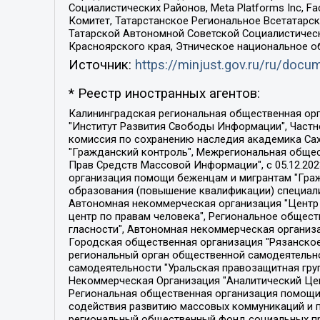
Социалистических Районов, Meta Platforms Inc, 
Комитет, Татарстанское Региональное Всетатар
Татарской Автономной Советской Социалистическ
Красноярского края, Этническое национальное о
Источник:
https://minjust.gov.ru/ru/doc
* Реестр иностранных агентов:
Калининградская региональная общественная организация "Экозащита!-Женсовет", Фонд содействия защите прав и свобод граждан "Общественный вердикт", Фонд "Институт Развития Свободы Информации", Частное учреждение "Информационное агентство МЕМО. РУ", Региональная общественная организация "Общественная комиссия по сохранению наследия академика Сахарова", Фонд поддержки свободы прессы, Санкт-Петербургская общественная правозащитная организация "Гражданский контроль", Межрегиональная общественная организация "Информационно-просветительский центр "Мемориал", Региональный Фонд "Центр Защиты Прав Средств Массовой Информации", с 05.12.2023 Фонд "Центр Защиты Прав Средств массовой информации", Региональная общественная благотворительная организация помощи беженцам и мигрантам "Гражданское содействие", Негосударственное образовательное учреждение дополнительного профессионального образования (повышение квалификации) специалистов "АКАДЕМИЯ ПО ПРАВАМ ЧЕЛОВЕКА", Свердловская региональная общественная организация "Сутяжник", Автономная некоммерческая организация "Центр независимых социологических исследований", Союз общественных объединений "Российский исследовательский центр по правам человека", Региональное общественное учреждение научно-информационный центр "МЕМОРИАЛ", Некоммерческая организация "Фонд защиты гласности", Автономная некоммерческая организация "Институт прав человека", Городская общественная организация "Екатеринбургское общество "МЕМОРИАЛ", Городская общественная организация "Рязанское историко-просветительское и правозащитное общество "Мемориал" (Рязанский Мемориал), Челябинский региональный орган общественной самодеятельности – женское общественное объединение "Женщины Евразии", Челябинский региональный орган общественной самодеятельности "Уральская правозащитная группа", Фонд содействия защите здоровья и социальной справедливости имени Андрея Рылькова, Автономная Некоммерческая Организация "Аналитический Центр Юрия Левады", Автономная некоммерческая организация социальной поддержки населения "Проект Апрель", Региональная общественная организация помощи женщинам и детям, находящимся в кризисной ситуации "Информационно-методический центр "Анна", Фонд содействия развитию массовых коммуникаций и правовому просвещению "Так-так-Так", Фонд содействия устойчивому развитию "Серебряная тайга", Свердловский региональный общественный фонд социальных проектов "Новое время", "Idel.Реалии", Кавказ.Реалии, Крым.Реалии, Телеканал Настоящее Время, Татаро-башкирская служба Радио Свобода (Azatliq Radiosi), Радио Свободная Европа/Радио Свобода (PCE/PC), "Сибирь.Реалии", "Фактограф", Благотворительный фонд помощи осужденным и их семьям, Автономная некоммерческая организация "Институт глобализации и социальных движений", Фонд "В защиту прав заключенных", Частное учреждение "Центр поддержки и содействия развитию средств массовой информации", Пензенский региональный общественный благотворительный фонд "Гражданский союз", "Север.Реалии", Некоммерческая организация Фонд "Правовая инициатива", 