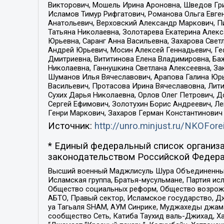
Викторович, Мошель Ирина Ароновна, Шведов Гри
Исламов Тимур Рифгатович, Романова Ольга Евге
Анатольевич, Верховский Александр Маркович, П
Татьяна Николаевна, Золотарева Екатерина Алек
Юрьевна, Саранг Анна Васильевна, Захарова Свет
Андрей Юрьевич, Мосин Алексей Геннадьевич, Ге
Дмитриевна, Вититинова Елена Владимировна, Ба
Николаевна, Ганнушкина Светлана Алексеевна, За
Шуманов Илья Вячеславович, Арапова Галина Юрь
Васильевич, Протасова Ирина Вячеславовна, Лит
Сухих Дарья Николаевна, Орлов Олег Петрович, 
Сергей Ефимович, Золотухин Борис Андреевич, Л
Генри Маркович, Захаров Герман Константинович
Источник:
http://unro.minjust.ru/NKOFore
* Единый федеральный список организа
законодательством Российской Федера
Высший военный Маджлисуль Шура Объединенных с
Исламская группа, Братья-мусульмане, Партия ис
Общество социальных реформ, Общество возрожд
АБТО, Правый сектор, Исламское государство, Д
уа Тагьаля SHAM, АУМ Синрике, Муджахеды джама
сообщество Сеть, Катиба Таухид валь-Джихад, Хай