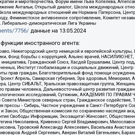
и и миротворчества, Форум имени Льва Копелева, American Counci
ое движение Антальи, Открытый диалог, Школа международных отн
Школа международных отношений им Нормана Патерсона, Центр
ду, Феминистское антивоенное сопротивление, Комитет независ
а, Либерально-демократическая Лига Украины
uments/7756/
данные на
13.05.2024
функции иностранного агента:
раво, Нижегородский центр немецкой и европейской культуры,
тики, Фонд борьбы с коррупцией, Альянс врачей, НАСИЛИЮ.НЕТ,
я инициатива, Гражданский Союз, Хасдей Ерушалаим, Центр по
юченных, Институт глобализации и социальных движений, Цент
ты прав граждан, Благотворительный фонд помощи осужденным
а, Проект Апрель, Самарская губерния, Эра здоровья, Мемориал
ера, Центр СИБАЛЬТ, Уральская правозащитная группа, Женщины
по правам человека, Дальневосточный центр развития гражданс
ологических исследований, Сутяжник, АКАДЕМИЯ ПО ПРАВАМ Ч
е Совета Министров северных стран, Гражданское содействие,
я прессы - Сибирь, Частное учреждение в Санкт-Петербурге С
 и Закон, Общественная комиссия по сохранению наследия ак
звития Свободы Информации, Экозащита!-Женсовет, Общественн
Регина Николаевна, Кривенко Сергей Владимирович, Милославс
совна, Туровский Александр Алексеевич, Васильева Анастасия
Пивоваров Андрей Сергеевич, Аверин Виталий Евгеньевич, Бара