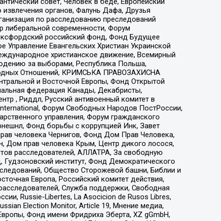
нтический совет, Человек в беде, Европейский
 извлечения органов, Фалунь Дафа, Друзья
рганизация по расследованию преследований
тр либеральной современности, Форум
 Оксфордский российский фонд, Фонд Будущее
е Управление Евангельских Христиан Украинской
еждународное христианское движение, Всемирный
людению за выборами, Республика Польша,
народных Отношений, КРИМСЬКА ПРАВОЗАХИСНА
ы Центральной и Восточной Европы, Фонд Открытой
иональная федерация Канады, Декабристы,
тр , Риддл, Русский антивоенный комитет в
nternational, Форум Свободных Народов ПостРоссии,
дарственного управления, Форум гражданского
рнешнл, Фонд борьбы с коррупцией Инк, Завет
прав человека Чернигов, Фонд Дом Прав Человека,
н, Дом прав человека Крым, Центр дикого лосося,
стов расследователей, АЛЛАТРА, За свободную
д, Гудзоновский институт, Фонд Демократического
сследований, Общество Сторожевой башни, Библии и
сточная Европа, Российский комитет действия,
-расследователей, Служба поддержки, Свободная
 Russie-Libertes, La Asocicion de Rusos Libres,
an Election Monitor, Article 19, Мнение медиа,
Европы, Фонд имени Фридриха Эберта, XZ gGmbH,