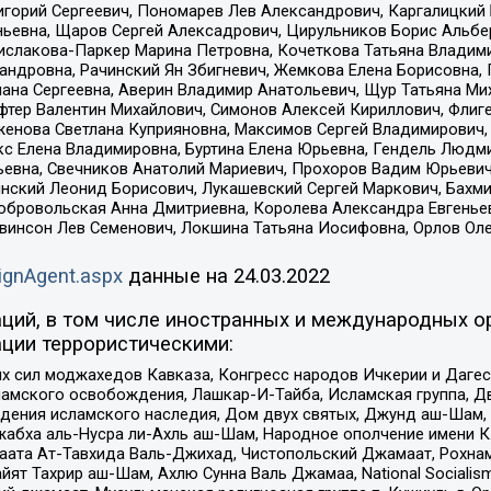
горий Сергеевич, Пономарев Лев Александрович, Каргалицкий 
ньевна, Щаров Сергей Алексадрович, Цирульников Борис Альбер
ислакова-Паркер Марина Петровна, Кочеткова Татьяна Владими
сандровна, Рачинский Ян Збигневич, Жемкова Елена Борисовна,
лана Сергеевна, Аверин Владимир Анатольевич, Щур Татьяна М
фтер Валентин Михайлович, Симонов Алексей Кириллович, Флиг
женова Светлана Куприяновна, Максимов Сергей Владимирович, 
кс Елена Владимировна, Буртина Елена Юрьевна, Гендель Людм
евна, Свечников Анатолий Мариевич, Прохоров Вадим Юрьевич
инский Леонид Борисович, Лукашевский Сергей Маркович, Бахм
Добровольская Анна Дмитриевна, Королева Александра Евгенье
евинсон Лев Семенович, Локшина Татьяна Иосифовна, Орлов Ол
ignAgent.aspx
данные на
24.03.2022
ций, в том числе иностранных и международных ор
ции террористическими:
ил моджахедов Кавказа, Конгресс народов Ичкерии и Дагеста
ламского освобождения, Лашкар-И-Тайба, Исламская группа, Дв
ения исламского наследия, Дом двух святых, Джунд аш-Шам, 
жабха аль-Нусра ли-Ахль аш-Шам, Народное ополчение имени К.
ата Ат-Тавхида Валь-Джихад, Чистопольский Джамаат, Рохнам
ят Тахрир аш-Шам, Ахлю Сунна Валь Джамаа, National Socialism