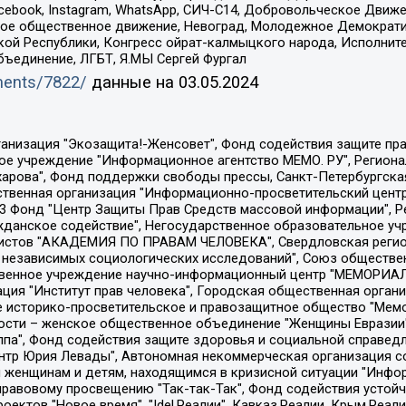
Facebook, Instagram, WhatsApp, СИЧ-С14, Добровольческое Движ
ское общественное движение, Невоград, Молодежное Демократ
ой Республики, Конгресс ойрат-калмыцкого народа, Исполнит
бъединение, ЛГБТ, Я.МЫ Сергей Фургал
uments/7822/
данные на
03.05.2024
Общество с ограниченной ответственностью "Радио Свободная Европа/Радио Свобода", Чешское информационное агентство "MEDIUM-ORIENT", Красноярская региональная общественная организация "Мы против СПИДа", Камалягин Денис Николаевич, Маркелов Сергей Евгеньевич, Пономарев Лев Александрович, Савицкая Людмила Алексеевна, Автономная некоммерческая организация "Центр по работе с проблемой насилия "НАСИЛИЮ.НЕТ", Межрегиональный профессиональный союз работников здравоохранения "Альянс врачей", Юридическое лицо, зарегистрированное в Латвийской Республике, SIA "Medusa Project" (регистрационный номер 40103797863, дата регистрации 10.06.2014), Некоммерческая организация "Фонд по борьбе с коррупцией", Автономная некоммерческая организация "Институт права и публичной политики", Баданин Роман Сергеевич, Гликин Максим Александрович, Железнова Мария Михайловна, Лукьянова Юлия Сергеевна, Маетная Елизавета Витальевна, Маняхин Петр Борисович, Чуракова Ольга Владимировна, Ярош Юлия Петровна, Юридическое лицо "The Insider SIA", зарегистрированное в Риге, Латвийская Республика (дата регистрации 26.06.2015), являющееся администратором доменного имени интернет-издания "The Insider SIA", https://theins.ru, Постернак Алексей Евгеньевич, Рубин Михаил Аркадьевич, Анин Роман Александрович, Юридическое лицо Istories fonds, зарегистрированное в Латвийской Республике (регистрационный номер 50008295751, дата регистрации 24.02.2020), Великовский Дмитрий Александрович, Долинина Ирина Николаевна, Мароховская Алеся Алексеевна, Шлейнов Роман Юрьевич, Шмагун Олеся Валентиновна, Общество с ограниченной ответственностью "Альтаир 2021", Общество с ограниченной ответственностью "Вега 2021", Общество с ограниченной ответственностью "Главный редактор 2021", Общество с ограниченной ответственностью "Ромашки монолит", Важенков Артем Валерьевич, Ивановская областная общественная организация "Центр гендерных исследований", Гурман Юрий Альбертович, Медиапроект "ОВД-Инфо", Егоров Владимир Владимирович, Жилинский Владимир Александрович, Общество с ограниченной ответственностью "ЗП", Иванова София Юрьевна, Карезина Инна Павловна, Кильтау Екатерина Викторовна, Петров Алексей Викторович, Пискунов Сергей Евгеньевич, Смирнов Сергей Сергеевич, Тихонов Михаил Сергеевич, Общество с ограниченной ответственностью "ЖУРНАЛИСТ-ИНОСТРАННЫЙ АГЕНТ", Арапова Галина Юрьевна, Вольтская Татьяна Анатольевна, Американская компания "Mason G.E.S. Anonymous Foundation" (США), являющаяся владельцем интернет-издания https://mnews.world/, Компания "Stichting Bellingcat", зарегистрированная в Нидерландах (дата регистрации 11.07.2018), Захаров Андрей Вячеславович, Клепиковская Екатерина Дмитриевна, Общество с ограниченной ответственностью "МЕМО", Перл Роман Александрович, Симонов Евгений Алексеевич, Соловьева Елена Анатольевна, Сотников Даниил Владимирович, Сурначева Елизавета Дмитриевна, Автономная некоммерческая организация по защите прав человека и информированию населения "Якутия – Наше Мнение", Общество с ограниченной ответственностью "Москоу диджитал медиа", с 26.01.2023 Общество с ограниченной ответственностью "Чайка Белые сады", Ветошкина Валерия Валерьевна, Заговора Максим Александрович, Межрегиональное общественное движение "Российская ЛГБТ - сеть", Оленичев Максим Владимирович, Павлов Иван Юрьевич, Скворцова Елена Сергеевна, Общество с ограниченной ответственностью "Как бы инагент", Кочетков Игорь Викторович, Общество с ограниченной ответственностью "Честные выборы", Еланчик Олег Александрович, Общество с ограниченной ответственностью "Нобелевский призыв", Гималова Регина Эмилевна, Григорьев Андрей Валерьевич, Григорьева Алина Александровна, Ассоциация по содействию защите прав призывников, альтернативнослужащих и военнослужащих "Правозащитная группа "Гражданин.Армия.Право", Хисамова Регина Фаритовна, Автономная некоммерческая организация по реализа