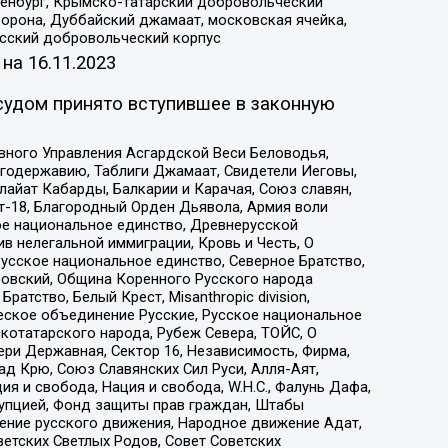
Оренбург, Крымско-татарский добровольческий
орона, Дуббайский джамаат, московская ячейка,
усский добровольческий корпус
 на
16.11.2023
судом принято вступившее в законную
вного Управления Асгардской Веси Беловодья,
годержавию, Таблиги Джамаат, Свидетели Иеговы,
айат Кабарды, Балкарии и Карачая, Союз славян,
т-18, Благородный Орден Дьявола, Армия воли
ое национальное единство, Древнерусской
 нелегальной иммиграции, Кровь и Честь, О
усское национальное единство, Северное Братство,
ровский, Община Коренного Русского народа
атство, Белый Крест, Misanthropic division,
еское объединение Русские, Русское национальное
котатарского народа, Рубеж Севера, ТОЙС, О
ри Державная, Сектор 16, Независимость, Фирма,
д Крю, Союз Славянских Сил Руси, Алля-Аят,
я и свобода, Нация и свобода, W.H.С., Фалунь Дафа,
рупцией, Фонд защиты прав граждан, Штабы
ение русского движения, Народное движение Адат,
етских Светлых Родов, Совет Советских