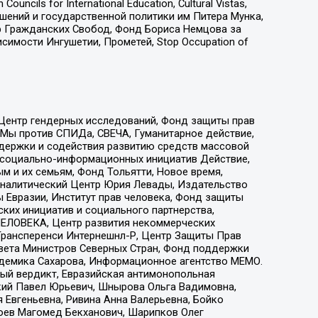
ls for International Education, Cultural Vistas,
ошений и государственной политики им Питера Мунка,
 Гражданских Свобод, Фонд Бориса Немцова за
имости Ингушетии, Прометей, Stop Occupation of
 Центр гендерных исследований, Фонд защиты прав
 Мы против СПИДа, СВЕЧА, Гуманитарное действие,
ддержки и содействия развитию средств массовой
р социально-информационных инициатив Действие,
 и их семьям, Фонд Тольятти, Новое время,
, Аналитический Центр Юрия Левады, Издательство
 Евразии, Институт прав человека, Фонд защиты
ких инициатив и социального партнерства,
ЕЛОВЕКА, Центр развития некоммерческих
 Трансперенси Интернешнл-Р, Центр Защиты Прав
овета Министров Северных Стран, Фонд поддержки
адемика Сахарова, Информационное агентство МЕМО.
ый вердикт, Евразийская антимонопольная
кий Павел Юрьевич, Шнырова Ольга Вадимовна,
 Евгеньевна, Ривина Анна Валерьевна, Бойко
хоев Магомед Бекханович, Шарипков Олег