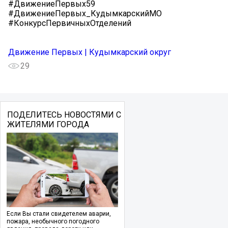
#ДвижениеПервых59
#ДвижениеПервых_КудымкарскийМО
#КонкурсПервичныхОтделений
Движение Первых | Кудымкарский округ
29
ПОДЕЛИТЕСЬ НОВОСТЯМИ С
ЖИТЕЛЯМИ ГОРОДА
Если Вы стали свидетелем аварии,
пожара, необычного погодного