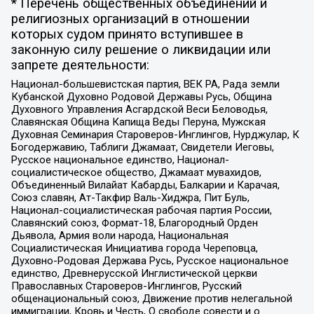
* Перечень общественных объединений и
религиозных организаций в отношении
которых судом принято вступившее в
законную силу решение о ликвидации или
запрете деятельности:
Национал-большевистская партия, ВЕК РА, Рада земли
Кубанской Духовно Родовой Державы Русь, Община
Духовного Управления Асгардской Веси Беловодья,
Славянская Община Капища Веды Перуна, Мужская
Духовная Семинария Староверов-Инглингов, Нурджулар, К
Богодержавию, Таблиги Джамаат, Свидетели Иеговы,
Русское национальное единство, Национал-
социалистическое общество, Джамаат мувахидов,
Объединенный Вилайат Кабарды, Балкарии и Карачая,
Союз славян, Ат-Такфир Валь-Хиджра, Пит Буль,
Национал-социалистическая рабочая партия России,
Славянский союз, Формат-18, Благородный Орден
Дьявола, Армия воли народа, Национальная
Социалистическая Инициатива города Череповца,
Духовно-Родовая Держава Русь, Русское национальное
единство, Древнерусской Инглистической церкви
Православных Староверов-Инглингов, Русский
общенациональный союз, Движение против нелегальной
иммиграции, Кровь и Честь, О свободе совести и о