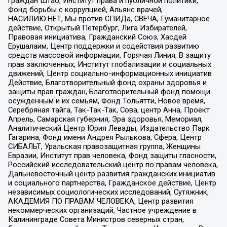
граждан Штаб, Институт права и публичной политики,
Фонд борьбы с коррупцией, Альянс врачей,
НАСИЛИЮ.НЕТ, Мы против СПИДа, СВЕЧА, Гуманитарное
действие, Открытый Петербург, Лига Избирателей,
Правовая инициатива, Гражданский Союз, Хасдей
Ерушалаим, Центр поддержки и содействия развитию
средств массовой информации, Горячая Линия, В защиту
прав заключенных, Институт глобализации и социальных
движений, Центр социально-информационных инициатив
Действие, Благотворительный фонд охраны здоровья и
защиты прав граждан, Благотворительный фонд помощи
осужденным и их семьям, Фонд Тольятти, Новое время,
Серебряная тайга, Так-Так-Так, Сова, центр Анна, Проект
Апрель, Самарская губерния, Эра здоровья, Мемориал,
Аналитический Центр Юрия Левады, Издательство Парк
Гагарина, Фонд имени Андрея Рылькова, Сфера, Центр
СИБАЛЬТ, Уральская правозащитная группа, Женщины
Евразии, Институт прав человека, Фонд защиты гласности,
Российский исследовательский центр по правам человека,
Дальневосточный центр развития гражданских инициатив
и социального партнерства, Гражданское действие, Центр
независимых социологических исследований, Сутяжник,
АКАДЕМИЯ ПО ПРАВАМ ЧЕЛОВЕКА, Центр развития
некоммерческих организаций, Частное учреждение в
Калининграде Совета Министров северных стран,