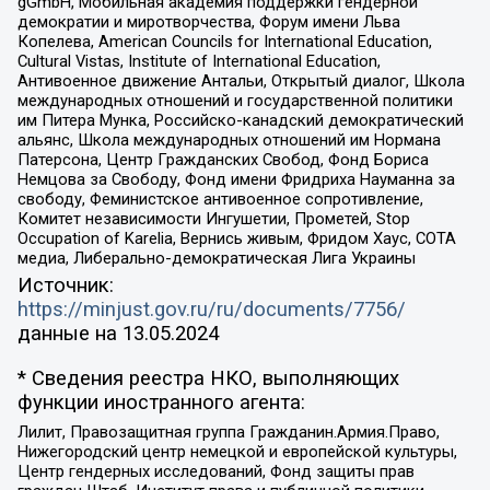
gGmbH, Мобильная академия поддержки гендерной
демократии и миротворчества, Форум имени Льва
Копелева, American Councils for International Education,
Cultural Vistas, Institute of International Education,
Антивоенное движение Антальи, Открытый диалог, Школа
международных отношений и государственной политики
им Питера Мунка, Российско-канадский демократический
альянс, Школа международных отношений им Нормана
Патерсона, Центр Гражданских Свобод, Фонд Бориса
Немцова за Свободу, Фонд имени Фридриха Науманна за
свободу, Феминистское антивоенное сопротивление,
Комитет независимости Ингушетии, Прометей, Stop
Occupation of Karelia, Вернись живым, Фридом Хаус, СОТА
медиа, Либерально-демократическая Лига Украины
Источник:
https://minjust.gov.ru/ru/documents/7756/
данные на
13.05.2024
* Сведения реестра НКО, выполняющих
функции иностранного агента:
Лилит, Правозащитная группа Гражданин.Армия.Право,
Нижегородский центр немецкой и европейской культуры,
Центр гендерных исследований, Фонд защиты прав