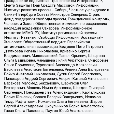
Гражданское содействие, Трансперенси Интернешнл-Р,
Центр Защиты Прав Средств Массовой Информации,
Институт развития прессы - Сибирь, Частное учреждение в
Санкт-Петербурге Совета Министров Северных Стран,
Фонд поддержки свободы прессы, Гражданский контроль,
Человек и Закон, Общественная комиссия по сохранению
наследия академика Сахарова, Информационное
агентство МЕМО. РУ, Институт региональной прессы,
Институт Развития Свободы Информации, Экозащита!-
Женсовет, Общественный вердикт, Евразийская
антимонопольная ассоциация, Бедушев Петр Петрович,
Дзугкоева Регина Николаевна, Кривенко Сергей
Владимирович, Милославский Павел Юрьевич, Шнырова
Ольга Вадимовна, Чанышева Лилия Айратовна, Сидорович
Ольга Борисовна, Туровский Александр Алексеевич,
Васильева Анастасия Евгеньевна, Ривина Анна Валерьевна,
Бойко Анатолий Николаевич, Дугин Сергей Георгиевич,
Пивоваров Андрей Сергеевич, Аверин Виталий Евгеньевич,
Барахоев Магомед Бекханович, Шарипков Олег
Викторович, Мошель Ирина Ароновна, Шведов Григорий
Сергеевич, Пономарев Лев Александрович, Каргалицкий
Борис Юльевич, Созаев Валерий Валерьевич, Исламов
Тимур Рифгатович, Романова Ольга Евгеньевна, Щаров
Сергей Алексадрович, Цирульников Борис Альбертович,
Гасан Ольга Павловна, Паутов Юрий Анатольевич,