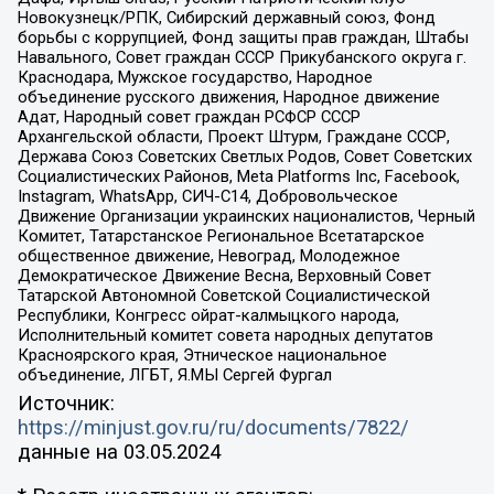
Новокузнецк/РПК, Сибирский державный союз, Фонд
борьбы с коррупцией, Фонд защиты прав граждан, Штабы
Навального, Совет граждан СССР Прикубанского округа г.
Краснодара, Мужское государство, Народное
объединение русского движения, Народное движение
Адат, Народный совет граждан РСФСР СССР
Архангельской области, Проект Штурм, Граждане СССР,
Держава Союз Советских Светлых Родов, Совет Советских
Социалистических Районов, Meta Platforms Inc, Facebook,
Instagram, WhatsApp, СИЧ-С14, Добровольческое
Движение Организации украинских националистов, Черный
Комитет, Татарстанское Региональное Всетатарское
общественное движение, Невоград, Молодежное
Демократическое Движение Весна, Верховный Совет
Татарской Автономной Советской Социалистической
Республики, Конгресс ойрат-калмыцкого народа,
Исполнительный комитет совета народных депутатов
Красноярского края, Этническое национальное
объединение, ЛГБТ, Я.МЫ Сергей Фургал
Источник:
https://minjust.gov.ru/ru/documents/7822/
данные на
03.05.2024