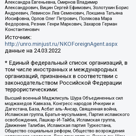
Александра Евгеньевна, Смирнов Владимир
Александрович, Вицин Сергей Ефимович, Золотухин Борис
Андреевич, Левинсон Лев Семенович, Локшина Татьяна
Иосифовна, Орлов Олег Петрович, Полякова Мара
Федоровна, Резник Генри Маркович, Захаров Герман
Константинович
Источник:
http://unro.minjust.ru/NKOForeignAgent.aspx
данные на
24.03.2022
* Единый федеральный список организаций, в
том числе иностранных и международных
организаций, признанных в соответствии с
законодательством Российской Федерации
террористическими:
Высший военный Маджлисуль Шура Объединенных сил
моджахедов Кавказа, Конгресс народов Ичкерии и
Дагестана, База, Асбат аль-Ансар, Священная война,
Исламская группа, Братья-мусульмане, Партия исламского
освобождения, Лашкар-И-Тайба, Исламская группа,
Движение Талибан, Исламская партия Туркестана,
Общество социальных реформ, Общество возрождения