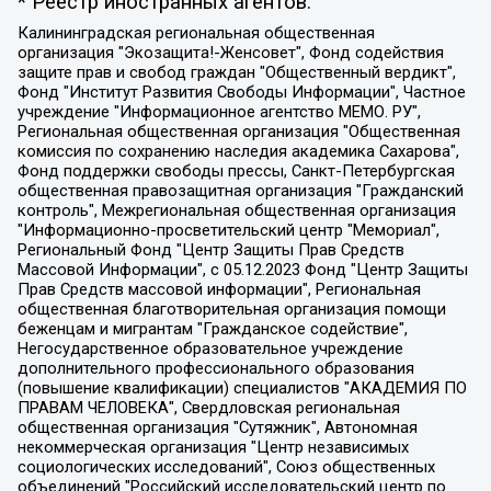
* Реестр иностранных агентов:
Калининградская региональная общественная организация "Экозащита!-Женсовет", Фонд содействия защите прав и свобод граждан "Общественный вердикт", Фонд "Институт Развития Свободы Информации", Частное учреждение "Информационное агентство МЕМО. РУ", Региональная общественная организация "Общественная комиссия по сохранению наследия академика Сахарова", Фонд поддержки свободы прессы, Санкт-Петербургская общественная правозащитная организация "Гражданский контроль", Межрегиональная общественная организация "Информационно-просветительский центр "Мемориал", Региональный Фонд "Центр Защиты Прав Средств Массовой Информации", с 05.12.2023 Фонд "Центр Защиты Прав Средств массовой информации", Региональная общественная благотворительная организация помощи беженцам и мигрантам "Гражданское содействие", Негосударственное образовательное учреждение дополнительного профессионального образования (повышение квалификации) специалистов "АКАДЕМИЯ ПО ПРАВАМ ЧЕЛОВЕКА", Свердловская региональная общественная организация "Сутяжник", Автономная некоммерческая организация "Центр независимых социологических исследований", Союз общественных объединений "Российский исследовательский центр по правам человека", Региональное общественное учреждение научно-информационный центр "МЕМОРИАЛ", Некоммерческая организация "Фонд защиты гласности", Автономная некоммерческая организация "Институт прав человека", Городская общественная организация "Екатеринбургское общество "МЕМОРИАЛ", Городская общественная организация "Рязанское историко-просветительское и правозащитное общество "Мемориал" (Рязанский Мемориал), Челябинский региональный орган общественной самодеятельности – женское общественное объединение "Женщины Евразии", Челябинский региональный орган общественной самодеятельности "Уральская правозащитная группа", Фонд содействия защите здоровья и социальной справедливости имени Андрея Рылькова, Автономная Некоммерческая Организация "Аналитический Центр Юрия Левады", Автономная некоммерческая организация социальной поддержки населения "Проект Апрель", Региональная общественная организация помощи женщинам и детям, находящимся в кризисной ситуации "Информационно-методический центр "Анна", Фонд содействия развитию массовых коммуникаций и правовому просвещению "Так-так-Так", Фонд содействия устойчивому развитию "Серебряная тайга", Свердловский региональный общественный фонд социальных проектов "Новое время", "Idel.Реалии", Кавказ.Реалии, Крым.Реалии, Телеканал Настоящее Время, Татаро-башкирская служба Радио Свобода (Azatliq Radiosi), Радио Свободная Европа/Радио Свобода (PCE/PC), "Сибирь.Реалии", "Фактограф", Благотворительный фонд помощи осужденным и их семьям, Автономная некоммерческая организация "Институт глобализации и социальных движений", Фонд "В защиту прав заключенных", Частное учреждение "Центр поддержки и содействия развитию средств массовой информации", Пензенский региональный общественный благотворительный фонд "Гражданский союз", "Север.Реалии", Некоммерческая организация Фонд "Правовая инициатива", Общество с ограниченной ответственностью "Радио Свободная Европа/Радио Свобода", Чешское информационное агентство "MEDIUM-ORIENT", Красноярская региональная общественная организация "Мы против СПИДа", Камалягин Денис Николаевич, Маркелов Сергей Евгеньевич, Пономарев Лев Александрович, Савицкая Людмила Алексеевна, Автономная некоммерческая организация "Центр по работе с проблемой насилия "НАСИЛИЮ.НЕТ", Межрегиональный профессиональный союз работников здравоохранения "Альянс врачей", Юридическое лицо, зарегистрированное в Латвийской Республике, SIA "Medusa Project" (регистрационный номер 40103797863, дата регистрации 10.06.2014), Некоммерческая организация "Фонд по борьбе с коррупцией", Автономная некоммерческая организация "Институт права и публичной политики", Баданин Роман Сергеевич, Гликин Максим Александрович, Железнова Мария Михайловна, Лукьянова Юлия Сергеевна, Маетная Елизавета Витальевна, Маняхин Петр Борисович, Чуракова Ольга Владимировна, Ярош Юлия Петровна, Юридическое лицо "The Insider SIA", зарегистрированное в Риге, Латвийская Республика (дата регистрации 26.06.2015), являющееся администратором доменного имени интернет-издания "The Insider SIA", https://theins.ru, Постернак Алексей Евгеньевич, Рубин Михаил Аркадьевич, Анин Роман Александрович, Юридическое лицо Istories fonds, зарегистрированное в Латвийской Республике (регистрационный номер 50008295751, дата регистрации 24.02.2020), Великовский Дмитрий Александрович, Долинина Ирина Николаевна, Мароховская Алеся Алексеевна, Шлейнов Роман Юрьевич, Шмагун Олеся Валентиновна, Общество с ограниченной ответственностью "Альтаир 2021", Общество с ограниченной ответственностью "Вега 2021", Общество с ограниченной ответственностью "Главный редактор 2021", Общество с ограниченной ответственностью "Ромашки монолит", Важенков Артем Валерьевич, Ивановская областная общественная организация "Центр гендерных исследований", Гурман Юрий Альбертович, Медиапроект "ОВД-Инфо", Егоров Владимир Владимирович, Жилинский Владимир Александрович, Общество с ограниченной ответственностью "ЗП", Иванова София Юрьевна, Карезина Инна Павловна, Кильтау Екатерина Викторовна, Петров Алексей Викторович, Пискунов Сергей Евгеньевич, Смирнов Сергей Сергеевич, Тихонов Михаил Сергеевич, Общество с ограниченной ответственностью "ЖУРНАЛИСТ-ИНОСТРАННЫЙ АГЕНТ", Арапова Галина Юрьевна, Вольтская Татьяна Анатольевна, Американская компания "Mason G.E.S. Anonymous Foundation" (США), являющаяся владельцем интернет-издания https://mnews.world/, Компания "Stichting Bellingcat", зарегистрированная в Нидерландах (дата регистрации 11.07.2018), Захаров Андрей Вячеславович, Клепиковская Екатерина Дмитриевна, Общество с ограниченной ответственностью "МЕМО", Перл Роман Александрович, Симонов Евгений Алексеевич, Соловьева Елена Анатольевна, Сотников Даниил Владимирович, Сурначева Елизавета Дмитриевна, Автономная некоммерческая организация по защите прав человека и информированию населения "Якутия – Наше Мнение", Общество с ограниченной ответственностью "Москоу диджитал медиа", с 26.01.2023 Общество с ограниченной ответственностью "Чайка Белые сады", Ветошкина Валерия Валерьевна, Заговора Максим Александрович, Межрегиональное общественное движение "Российская ЛГБТ - сеть", Оленичев Максим Владимирович, Павлов Иван Юрьевич, Скворцова Елена Сергеевна, Общество с ограниченной ответственностью "Как бы инагент", Кочетков Игорь Викторович, Общество с ограниченной ответственностью "Честные выборы", Еланчик Олег Александрович, Общество с ограниченной ответственностью "Нобелевский призыв", Гималова Регина Эмилевна, Григорьев Андрей Валерьевич, Григорьева Алина Александровна, Ассоциация по содействию защите прав призывников, альтернативнослужащих и военнослужащих "Правозащитная группа "Гражданин.Армия.Право", Хисамова Регина Фаритовна, Автономная некоммерческая организация по реализации социально-правовых программ "Лилит", Дальневосточное общественное движение "Маяк", Санкт-Петербургская ЛГБТ-инициативная группа "Выход", Инициативная группа ЛГБТ+ "Реверс", Алексеев Андрей Викторович, Бекбулатова Таисия Львовна, Беляев Иван Михайлович, Владыкина Елена Сергеевна, Гельман Марат Александрович, Никульшина Вероника Юрьевна, Толоконникова Надежда Андреевна, Шендерович Виктор Анатольевич, Общество с ограниченной ответственностью "Данное сообщение", Общество с ограниченной ответственностью Издательский дом "Новая глава", Айнбиндер Александра Александровна, Московский комьюнити-центр для ЛГБТ+инициатив, Благотворительный фонд развития филантропии, Deutsche Welle (Германия, Kurt-Schumacher-Strasse 3, 53113 Bonn), Борзунова Мария Михайловна, Воробьев Виктор Викторович, Голубева Анна Львовна, Константинова Алла Михайловна, Малкова Ирина Владимировна, Мурадов Мурад Абдулгалимович, Осетинская Елизавета Николаевна, Понасенков Евгений Николаевич, Ганапольский Матвей Юрьевич, Киселев Евгений Алексеевич, Борухович Ирина Григорьевна, Дремин Иван Тимофеевич, Дубровский Дмитрий Викторович, Красноярская региональная общественная организация поддержки и развития альтернативных образовательных технологий и межкультурных коммуникаций "ИНТЕРРА", Маяковская Екатерина Алексеевна, Фейгин Марк Захарович, Филимонов Андрей Викторович, Дзугкоева Регина Николаевна, Доброхотов Роман Александрович, Дудь Юрий Александрович, Елкин Сергей Владимирович, Кругликов Кирилл Игоревич, Сабунаева Мария Леонидовна, Семенов Алексей Владимирович, Шаинян Карен Багратович, Шульман Екатерина Михайловна, Асафьев Артур Валерьевич, Вахштайн Виктор Семенович, Венедиктов Алексей Алексеевич, Лушникова Екатерина Евгеньевна, Волков Леонид Михайлович, Невзоров Александр Глебович, Пархоменко Сергей Борисович, Сироткин Ярослав Николаевич, Кара-Мурза Владимир Владимирович, Баранова Наталья Владимировна, Гозман Леонид Яковлевич, Кагарлицкий Борис Юльевич, Климарев Михаил Валерьевич, Милов Владимир Станиславович, Автономная некоммерческая организация Краснодарский центр современного искусства "Типография", Моргенштерн Алишер Тагирович, Соболь Любовь Эдуардовна, Общество с ограниченной ответственностью "ЛИЗА НОРМ", Каспаров Гарри Кимович, Ходорковский Михаил Борисович, Общество с ограниченной ответственностью "Апрельские тезисы", Данилович Ирина Брониславовна, Кашин Олег Владимирович, Петров Николай Владимирович, Пивоваров Алексей Владимирович, Соколов Михаил Владимирович, Цветкова Юлия Владимировна, Чичваркин Евгений Александрович, Комитет против пыток/Команда против пыток, Общество с ограниченной ответственностью "Первый научный", Общество с ограниченной ответственностью "Вертолет и ко", Белоцерковская Вероника Борисовна, Кац Максим Евгеньевич, Лазарева Татьяна Юрьевна, Шаведдинов Руслан Табризович, Яшин Илья Валерьевич, Общество с ограниченной ответственностью "Иноагент ААВ", Алешковский Дмитрий Петрович, Альбац Евгения Марковна, Быков Дмитрий Львович, Галямина Юлия Евгеньевна, Лойко Сергей Леонидович, Мартынов Кирилл Константинович, Медведев Сергей Александрович, Крашенинников Федор Геннадиевич, Гордеева Катерина Вл