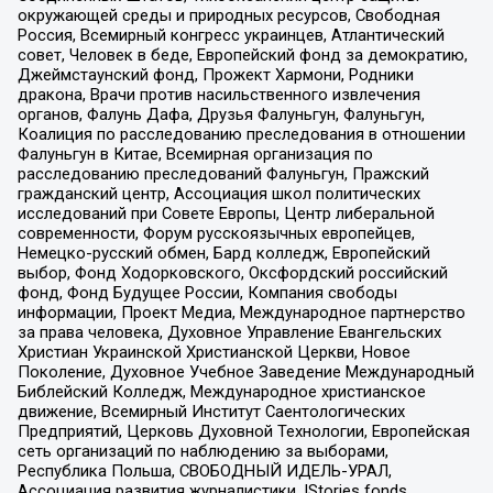
окружающей среды и природных ресурсов, Свободная
Россия, Всемирный конгресс украинцев, Атлантический
совет, Человек в беде, Европейский фонд за демократию,
Джеймстаунский фонд, Прожект Хармони, Родники
дракона, Врачи против насильственного извлечения
органов, Фалунь Дафа, Друзья Фалуньгун, Фалуньгун,
Коалиция по расследованию преследования в отношении
Фалуньгун в Китае, Всемирная организация по
расследованию преследований Фалуньгун, Пражский
гражданский центр, Ассоциация школ политических
исследований при Совете Европы, Центр либеральной
современности, Форум русскоязычных европейцев,
Немецко-русский обмен, Бард колледж, Европейский
выбор, Фонд Ходорковского, Оксфордский российский
фонд, Фонд Будущее России, Компания свободы
информации, Проект Медиа, Международное партнерство
за права человека, Духовное Управление Евангельских
Христиан Украинской Христианской Церкви, Новое
Поколение, Духовное Учебное Заведение Международный
Библейский Колледж, Международное христианское
движение, Всемирный Институт Саентологических
Предприятий, Церковь Духовной Технологии, Европейская
сеть организаций по наблюдению за выборами,
Республика Польша, СВОБОДНЫЙ ИДЕЛЬ-УРАЛ,
Ассоциация развития журналистики, IStories fonds,