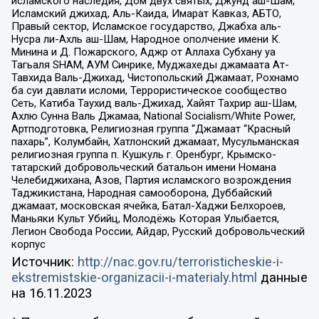
исламского наследия, Дом двух святых, Джунд аш-Шам,
Исламский джихад, Аль-Каида, Имарат Кавказ, АБТО,
Правый сектор, Исламское государство, Джабха аль-
Нусра ли-Ахль аш-Шам, Народное ополчение имени К.
Минина и Д. Пожарского, Аджр от Аллаха Субхану уа
Тагьаля SHAM, АУМ Синрике, Муджахеды джамаата Ат-
Тавхида Валь-Джихад, Чистопольский Джамаат, Рохнамо
ба суи давлати исломи, Террористическое сообщество
Сеть, Катиба Таухид валь-Джихад, Хайят Тахрир аш-Шам,
Ахлю Сунна Валь Джамаа, National Socialism/White Power,
Артподготовка, Религиозная группа “Джамаат “Красный
пахарь”, Колумбайн, Хатлонский джамаат, Мусульманская
религиозная группа п. Кушкуль г. Оренбург, Крымско-
татарский добровольческий батальон имени Номана
Челебиджихана, Азов, Партия исламского возрождения
Таджикистана, Народная самооборона, Дуббайский
джамаат, московская ячейка, Батал-Хаджи Белхороев,
Маньяки Культ Убийц, Молодёжь Которая Улыбается,
Легион Свобода России, Айдар, Русский добровольческий
корпус
Источник:
http://nac.gov.ru/terroristicheskie-i-
ekstremistskie-organizacii-i-materialy.html
данные
на
16.11.2023