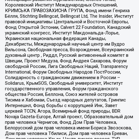
Королевский Институт Международных Отношений,
КРИМСЬКА ПРАВОЗАХИСНА ГРУПА, Фонд имени Генриха
Бёлля, Stichting Bellingcat, Bellingcat Ltd, The Insider, Институт
правовой инициативы Центральной и Восточной Европы,
Фонд Открытой Эстонии, Calvert 22 Foundation, Канадский
украинский конгресс, Институт Макдональда-Лорье,
Украинская национальная федерация Канады,
Декабристы, Международный научный центр им Вудро
Вильсона, Свободная пресса, Возрождение, Всеукраинский
духовный центр , Риддл, Русский антивоенный комитет в
Швеции, Проект Медуза, Фонд Андрея Сахарова, Форум
свободной России, Лига Свободных Наций, Transparеncy
International, Форум Свободных Народов ПостРоссии,
Солидарность с гражданским движением в России –
Solidarus, КрымSOS, Свободный университет, Институт
государственного управления, Форум гражданского
общества Россия, Беллона, Союз жителей островов
Тисима и Хабомаи, Съезд народных депутатов, Гринпис
Интернешнл, Фонд борьбы с коррупцией Инк, Завет
церквей TCCN, Агора, Всемирный фонд природы, BDR
Novaja Gazeta-Europe, Алтай проект, Образовательный дом
прав человека Чернигов, Фонд Дом Прав Человека,
Белорусский дом прав человека имени Бориса Звозскова,
Дом прав человека Тбилиси, Дом прав человека Ереван,
Дом прав человека Крым, Центр дикого лосося, TVR