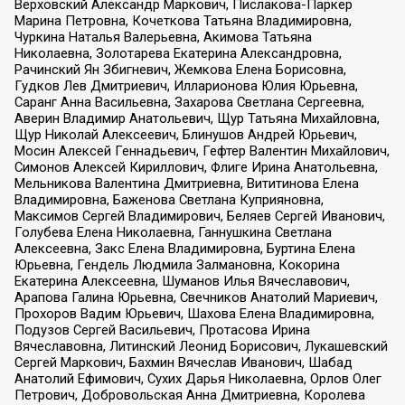
Верховский Александр Маркович, Пислакова-Паркер
Марина Петровна, Кочеткова Татьяна Владимировна,
Чуркина Наталья Валерьевна, Акимова Татьяна
Николаевна, Золотарева Екатерина Александровна,
Рачинский Ян Збигневич, Жемкова Елена Борисовна,
Гудков Лев Дмитриевич, Илларионова Юлия Юрьевна,
Саранг Анна Васильевна, Захарова Светлана Сергеевна,
Аверин Владимир Анатольевич, Щур Татьяна Михайловна,
Щур Николай Алексеевич, Блинушов Андрей Юрьевич,
Мосин Алексей Геннадьевич, Гефтер Валентин Михайлович,
Симонов Алексей Кириллович, Флиге Ирина Анатольевна,
Мельникова Валентина Дмитриевна, Вититинова Елена
Владимировна, Баженова Светлана Куприяновна,
Максимов Сергей Владимирович, Беляев Сергей Иванович,
Голубева Елена Николаевна, Ганнушкина Светлана
Алексеевна, Закс Елена Владимировна, Буртина Елена
Юрьевна, Гендель Людмила Залмановна, Кокорина
Екатерина Алексеевна, Шуманов Илья Вячеславович,
Арапова Галина Юрьевна, Свечников Анатолий Мариевич,
Прохоров Вадим Юрьевич, Шахова Елена Владимировна,
Подузов Сергей Васильевич, Протасова Ирина
Вячеславовна, Литинский Леонид Борисович, Лукашевский
Сергей Маркович, Бахмин Вячеслав Иванович, Шабад
Анатолий Ефимович, Сухих Дарья Николаевна, Орлов Олег
Петрович, Добровольская Анна Дмитриевна, Королева