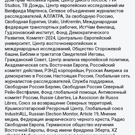
Studios, ТВ Дождь, Центр европейских исследований им
Вилфрида Мартенса, Сетевое объединение журналистов
расследователей, АЛЛАТРА, За свободную Россию,
Свободная Бурятия, Uralic, UnKremlin, Международная
федерация транспортных рабочих, ИстЧам Финланд,
Гудзоновский институт, Фонд Демократического
Развития, Комитет-2024, Центрально-Европейский
университет, Центр восточноевропейских и
международных исследований, Общество Сторожевой
башни, Библии и трактатов Свидетелей Иеговы,
Гражданский Совет, Центр анализа европейской политики,
Академическая сеть Восточная Европа, Российский
комитет действия, РЭНД корпорейшн, Русская Америка за
демократию в России, Настоящая Россия, Глобальная сеть
журналистов-расследователей, Служба поддержки,
Свободная Россия Берлин, Свободная Россия Северный
Рейн-Вестфалия, Фонд глобальной помощи, Антивоенный
комитет России, Russie-Libertes, La Asocicion de Rusos
Libres, Союз за возвращение Северных территорий,
Крымскотатарский Ресурсный Центр, Глобальный союз
IndustriALL, Russian Election Monitor, Article 19, Мнение
медиа, Федерация анархического черного креста, Радио
Свободная Европа, Германское общество изучения
Восточной Европы, Фонд имени Фридриха Эберта, XZ