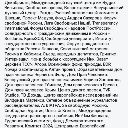
Декабристы, Международный научный центр им Вудро
Вильсона, Свободная пресса, Возрождение, Всеукраинский
духовный центр , Риддл, Русский антивоенный комитет в
Швеции, Проект Медуза, Фонд Андрея Сахарова, Форум
свободной России, Лига Свободных Наций, Transparеncy
International, Форум Свободных Народов ПостРоссии,
Солидарность с гражданским движением в России –
Solidarus, КрымSOS, Свободный университет, Институт
государственного управления, Форум гражданского
общества Россия, Беллона, Союз жителей островов
Тисима и Хабомаи, Съезд народных депутатов, Гринпис
Интернешнл, Фонд борьбы с коррупцией Инк, Завет
церквей TCCN, Агора, Всемирный фонд природы, BDR
Novaja Gazeta-Europe, Алтай проект, Образовательный дом
прав человека Чернигов, Фонд Дом Прав Человека,
Белорусский дом прав человека имени Бориса Звозскова,
Дом прав человека Тбилиси, Дом прав человека Ереван,
Дом прав человека Крым, Центр дикого лосося, TVR
Studios, ТВ Дождь, Центр европейских исследований им
Вилфрида Мартенса, Сетевое объединение журналистов
расследователей, АЛЛАТРА, За свободную Россию,
Свободная Бурятия, Uralic, UnKremlin, Международная
федерация транспортных рабочих, ИстЧам Финланд,
Гудзоновский институт, Фонд Демократического
Развития, Комитет-2024, Центрально-Европейский