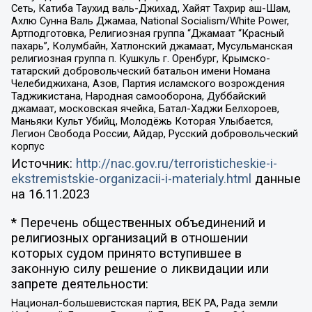
Сеть, Катиба Таухид валь-Джихад, Хайят Тахрир аш-Шам,
Ахлю Сунна Валь Джамаа, National Socialism/White Power,
Артподготовка, Религиозная группа “Джамаат “Красный
пахарь”, Колумбайн, Хатлонский джамаат, Мусульманская
религиозная группа п. Кушкуль г. Оренбург, Крымско-
татарский добровольческий батальон имени Номана
Челебиджихана, Азов, Партия исламского возрождения
Таджикистана, Народная самооборона, Дуббайский
джамаат, московская ячейка, Батал-Хаджи Белхороев,
Маньяки Культ Убийц, Молодёжь Которая Улыбается,
Легион Свобода России, Айдар, Русский добровольческий
корпус
Источник:
http://nac.gov.ru/terroristicheskie-i-
ekstremistskie-organizacii-i-materialy.html
данные
на
16.11.2023
* Перечень общественных объединений и
религиозных организаций в отношении
которых судом принято вступившее в
законную силу решение о ликвидации или
запрете деятельности:
Национал-большевистская партия, ВЕК РА, Рада земли