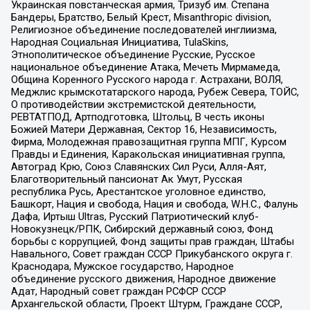
Украинская повстанческая армия, Тризуб им. Степана
Бандеры, Братство, Белый Крест, Misanthropic division,
Религиозное объединение последователей инглиизма,
Народная Социальная Инициатива, TulaSkins,
Этнополитическое объединение Русские, Русское
национальное объединение Атака, Мечеть Мирмамеда,
Община Коренного Русского народа г. Астрахани, ВОЛЯ,
Меджлис крымскотатарского народа, Рубеж Севера, ТОЙС,
О противодействии экстремистской деятельности,
РЕВТАТПОД, Артподготовка, Штольц, В честь иконы
Божией Матери Державная, Сектор 16, Независимость,
Фирма, Молодежная правозащитная группа МПГ, Курсом
Правды и Единения, Каракольская инициативная группа,
Автоград Крю, Союз Славянских Сил Руси, Алля-Аят,
Благотворительный пансионат Ак Умут, Русская
республика Русь, Арестантское уголовное единство,
Башкорт, Нация и свобода, Нация и свобода, W.H.С., Фалунь
Дафа, Иртыш Ultras, Русский Патриотический клуб-
Новокузнецк/РПК, Сибирский державный союз, Фонд
борьбы с коррупцией, Фонд защиты прав граждан, Штабы
Навального, Совет граждан СССР Прикубанского округа г.
Краснодара, Мужское государство, Народное
объединение русского движения, Народное движение
Адат, Народный совет граждан РСФСР СССР
Архангельской области, Проект Штурм, Граждане СССР,