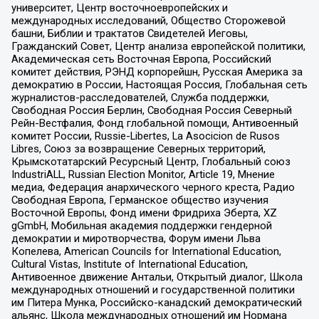
университет, Центр восточноевропейских и
международных исследований, Общество Сторожевой
башни, Библии и трактатов Свидетелей Иеговы,
Гражданский Совет, Центр анализа европейской политики,
Академическая сеть Восточная Европа, Российский
комитет действия, РЭНД корпорейшн, Русская Америка за
демократию в России, Настоящая Россия, Глобальная сеть
журналистов-расследователей, Служба поддержки,
Свободная Россия Берлин, Свободная Россия Северный
Рейн-Вестфалия, Фонд глобальной помощи, Антивоенный
комитет России, Russie-Libertes, La Asocicion de Rusos
Libres, Союз за возвращение Северных территорий,
Крымскотатарский Ресурсный Центр, Глобальный союз
IndustriALL, Russian Election Monitor, Article 19, Мнение
медиа, Федерация анархического черного креста, Радио
Свободная Европа, Германское общество изучения
Восточной Европы, Фонд имени Фридриха Эберта, XZ
gGmbH, Мобильная академия поддержки гендерной
демократии и миротворчества, Форум имени Льва
Копелева, American Councils for International Education,
Cultural Vistas, Institute of International Education,
Антивоенное движение Антальи, Открытый диалог, Школа
международных отношений и государственной политики
им Питера Мунка, Российско-канадский демократический
альянс, Школа международных отношений им Нормана