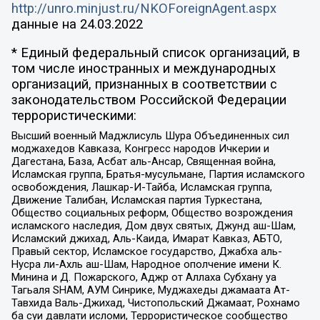
http://unro.minjust.ru/NKOForeignAgent.aspx
данные на
24.03.2022
* Единый федеральный список организаций, в
том числе иностранных и международных
организаций, признанных в соответствии с
законодательством Российской Федерации
террористическими:
Высший военный Маджлисуль Шура Объединенных сил
моджахедов Кавказа, Конгресс народов Ичкерии и
Дагестана, База, Асбат аль-Ансар, Священная война,
Исламская группа, Братья-мусульмане, Партия исламского
освобождения, Лашкар-И-Тайба, Исламская группа,
Движение Талибан, Исламская партия Туркестана,
Общество социальных реформ, Общество возрождения
исламского наследия, Дом двух святых, Джунд аш-Шам,
Исламский джихад, Аль-Каида, Имарат Кавказ, АБТО,
Правый сектор, Исламское государство, Джабха аль-
Нусра ли-Ахль аш-Шам, Народное ополчение имени К.
Минина и Д. Пожарского, Аджр от Аллаха Субхану уа
Тагьаля SHAM, АУМ Синрике, Муджахеды джамаата Ат-
Тавхида Валь-Джихад, Чистопольский Джамаат, Рохнамо
ба суи давлати исломи, Террористическое сообщество