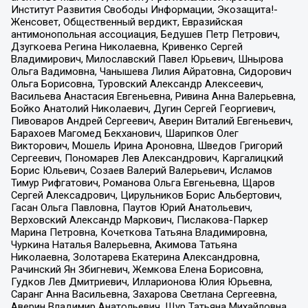
Институт Развития Свободы Информации, Экозащита!-
Женсовет, Общественный вердикт, Евразийская
антимонопольная ассоциация, Бедушев Петр Петрович,
Дзугкоева Регина Николаевна, Кривенко Сергей
Владимирович, Милославский Павел Юрьевич, Шнырова
Ольга Вадимовна, Чанышева Лилия Айратовна, Сидорович
Ольга Борисовна, Туровский Александр Алексеевич,
Васильева Анастасия Евгеньевна, Ривина Анна Валерьевна,
Бойко Анатолий Николаевич, Дугин Сергей Георгиевич,
Пивоваров Андрей Сергеевич, Аверин Виталий Евгеньевич,
Барахоев Магомед Бекханович, Шарипков Олег
Викторович, Мошель Ирина Ароновна, Шведов Григорий
Сергеевич, Пономарев Лев Александрович, Каргалицкий
Борис Юльевич, Созаев Валерий Валерьевич, Исламов
Тимур Рифгатович, Романова Ольга Евгеньевна, Щаров
Сергей Алексадрович, Цирульников Борис Альбертович,
Гасан Ольга Павловна, Паутов Юрий Анатольевич,
Верховский Александр Маркович, Пислакова-Паркер
Марина Петровна, Кочеткова Татьяна Владимировна,
Чуркина Наталья Валерьевна, Акимова Татьяна
Николаевна, Золотарева Екатерина Александровна,
Рачинский Ян Збигневич, Жемкова Елена Борисовна,
Гудков Лев Дмитриевич, Илларионова Юлия Юрьевна,
Саранг Анна Васильевна, Захарова Светлана Сергеевна,
Аверин Владимир Анатольевич, Щур Татьяна Михайловна,