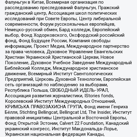
Фалуньгун в Китае, Всемирная организация по
расследованию преследований Фалуньгун, Пражский
гражданский центр, Ассоциация школ политических
исследований при Совете Европы, Центр либеральной
современности, Форум русскоязычных европейцев,
Немецко-русский обмен, Бард колледж, Европейский
выбор, Фонд Ходорковского, Оксфордский российский
фонд, Фонд Будущее России, Компания свободы
информации, Проект Медиа, Международное партнерство
за права человека, Духовное Управление Евангельских
Христиан Украинской Христианской Церкви, Новое
Поколение, Духовное Учебное Заведение Международный
Библейский Колледж, Международное христианское
движение, Всемирный Институт Саентологических
Предприятий, Церковь Духовной Технологии, Европейская
сеть организаций по наблюдению за выборами,
Республика Польша, СВОБОДНЫЙ ИДЕЛЬ-УРАЛ,
Ассоциация развития журналистики, IStories fonds,
Королевский Институт Международных Отношений,
КРИМСЬКА ПРАВОЗАХИСНА ГРУПА, Фонд имени Генриха
Бёлля, Stichting Bellingcat, Bellingcat Ltd, The Insider, Институт
правовой инициативы Центральной и Восточной Европы,
Фонд Открытой Эстонии, Calvert 22 Foundation, Канадский
украинский конгресс, Институт Макдональда-Лорье,
Украинская национальная федерация Канады,