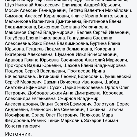
Щур Николай Алексеевич, Блинушов Андрей Юрьевич,
Мосин Алексей Геннадьевич, Гефтер Валентин Михайлович,
Симонов Алексей Кириллович, Флиге Ирина Анатольевна,
Мельникова Валентина Дмитриевна, Вититинова Елена
Владимировна, Баженова Светлана Куприяновна,
Максимов Сергей Владимирович, Беляев Сергей Иванович,
Голубева Елена Николаевна, Ганнушкина Светлана
Алексеевна, Закс Елена Владимировна, Буртина Елена
Юрьевна, Гендель Людмила Залмановна, Кокорина
Екатерина Алексеевна, Шуманов Илья Вячеславович,
Арапова Галина Юрьевна, Свечников Анатолий Мариевич,
Прохоров Вадим Юрьевич, Шахова Елена Владимировна,
Подузов Сергей Васильевич, Протасова Ирина
Вячеславовна, Литинский Леонид Борисович, Лукашевский
Сергей Маркович, Бахмин Вячеслав Иванович, Шабад
Анатолий Ефимович, Сухих Дарья Николаевна, Орлов Олег
Петрович, Добровольская Анна Дмитриевна, Королева
Александра Евгеньевна, Смирнов Владимир
Александрович, Вицин Сергей Ефимович, Золотухин Борис
Андреевич, Левинсон Лев Семенович, Локшина Татьяна
Иосифовна, Орлов Олег Петрович, Полякова Мара
Федоровна, Резник Генри Маркович, Захаров Герман
Константинович
Источник: