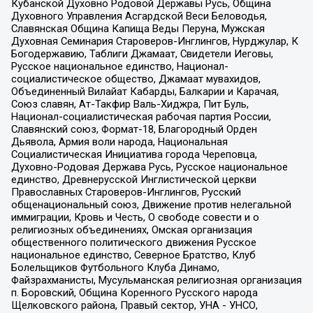
Кубанской Духовно Родовой Державы Русь, Община
Духовного Управления Асгардской Веси Беловодья,
Славянская Община Капища Веды Перуна, Мужская
Духовная Семинария Староверов-Инглингов, Нурджулар, К
Богодержавию, Таблиги Джамаат, Свидетели Иеговы,
Русское национальное единство, Национал-
социалистическое общество, Джамаат мувахидов,
Объединенный Вилайат Кабарды, Балкарии и Карачая,
Союз славян, Ат-Такфир Валь-Хиджра, Пит Буль,
Национал-социалистическая рабочая партия России,
Славянский союз, Формат-18, Благородный Орден
Дьявола, Армия воли народа, Национальная
Социалистическая Инициатива города Череповца,
Духовно-Родовая Держава Русь, Русское национальное
единство, Древнерусской Инглистической церкви
Православных Староверов-Инглингов, Русский
общенациональный союз, Движение против нелегальной
иммиграции, Кровь и Честь, О свободе совести и о
религиозных объединениях, Омская организация
общественного политического движения Русское
национальное единство, Северное Братство, Клуб
Болельщиков Футбольного Клуба Динамо,
Файзрахманисты, Мусульманская религиозная организация
п. Боровский, Община Коренного Русского народа
Щелковского района, Правый сектор, УНА - УНСО,