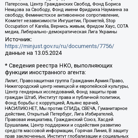
Патерсона, Центр Гражданских Свобод, Фонд Бориса
Немцова за Свободу, Фонд имени Фридриха Науманна за
свободу, Феминистское антивоенное сопротивление,
Комитет независимости Ингушетии, Прометей, Stop
Occupation of Karelia, Вернись живым, Фридом Хаус, СОТА
медиа, Либерально-демократическая Лига Украины
Источник:
https://minjust.gov.ru/ru/documents/7756/
данные на
13.05.2024
* Сведения реестра НКО, выполняющих
функции иностранного агента:
Лилит, Правозащитная группа Гражданин.Армия.Право,
Нижегородский центр немецкой и европейской культуры,
Центр гендерных исследований, Фонд защиты прав
граждан Штаб, Институт права и публичной политики,
Фонд борьбы с коррупцией, Альянс врачей,
НАСИЛИЮ.НЕТ, Мы против СПИДа, СВЕЧА, Гуманитарное
действие, Открытый Петербург, Лига Избирателей,
Правовая инициатива, Гражданский Союз, Хасдей
Ерушалаим, Центр поддержки и содействия развитию
средств массовой информации, Горячая Линия, В защиту
прав заключенных, Институт глобализации и социальных