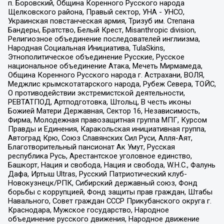
п. Боровский, Община Коренного Русского народа
Щелковского района, Правый сектор, УНА - УНСО,
Украинская повстанческая армия, Тризуб им. Степана
Бандеры, Братство, Белый Крест, Misanthropic division,
Религиозное объединение последователей инглиизма,
Народная Социальная Инициатива, TulaSkins,
Этнополитическое объединение Русские, Русское
национальное объединение Атака, Мечеть Мирмамеда,
Община Коренного Русского народа г. Астрахани, ВОЛЯ,
Меджлис крымскотатарского народа, Рубеж Севера, ТОЙС,
О противодействии экстремистской деятельности,
РЕВТАТПОД, Артподготовка, Штольц, В честь иконы
Божией Матери Державная, Сектор 16, Независимость,
Фирма, Молодежная правозащитная группа МПГ, Курсом
Правды и Единения, Каракольская инициативная группа,
Автоград Крю, Союз Славянских Сил Руси, Алля-Аят,
Благотворительный пансионат Ак Умут, Русская
республика Русь, Арестантское уголовное единство,
Башкорт, Нация и свобода, Нация и свобода, W.H.С., Фалунь
Дафа, Иртыш Ultras, Русский Патриотический клуб-
Новокузнецк/РПК, Сибирский державный союз, Фонд
борьбы с коррупцией, Фонд защиты прав граждан, Штабы
Навального, Совет граждан СССР Прикубанского округа г.
Краснодара, Мужское государство, Народное
объединение русского движения, Народное движение