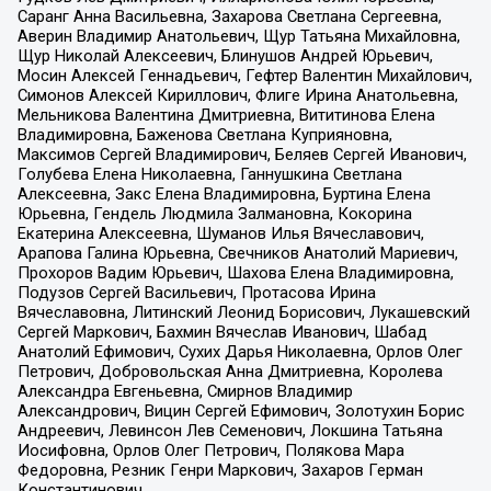
Саранг Анна Васильевна, Захарова Светлана Сергеевна,
Аверин Владимир Анатольевич, Щур Татьяна Михайловна,
Щур Николай Алексеевич, Блинушов Андрей Юрьевич,
Мосин Алексей Геннадьевич, Гефтер Валентин Михайлович,
Симонов Алексей Кириллович, Флиге Ирина Анатольевна,
Мельникова Валентина Дмитриевна, Вититинова Елена
Владимировна, Баженова Светлана Куприяновна,
Максимов Сергей Владимирович, Беляев Сергей Иванович,
Голубева Елена Николаевна, Ганнушкина Светлана
Алексеевна, Закс Елена Владимировна, Буртина Елена
Юрьевна, Гендель Людмила Залмановна, Кокорина
Екатерина Алексеевна, Шуманов Илья Вячеславович,
Арапова Галина Юрьевна, Свечников Анатолий Мариевич,
Прохоров Вадим Юрьевич, Шахова Елена Владимировна,
Подузов Сергей Васильевич, Протасова Ирина
Вячеславовна, Литинский Леонид Борисович, Лукашевский
Сергей Маркович, Бахмин Вячеслав Иванович, Шабад
Анатолий Ефимович, Сухих Дарья Николаевна, Орлов Олег
Петрович, Добровольская Анна Дмитриевна, Королева
Александра Евгеньевна, Смирнов Владимир
Александрович, Вицин Сергей Ефимович, Золотухин Борис
Андреевич, Левинсон Лев Семенович, Локшина Татьяна
Иосифовна, Орлов Олег Петрович, Полякова Мара
Федоровна, Резник Генри Маркович, Захаров Герман
Константинович