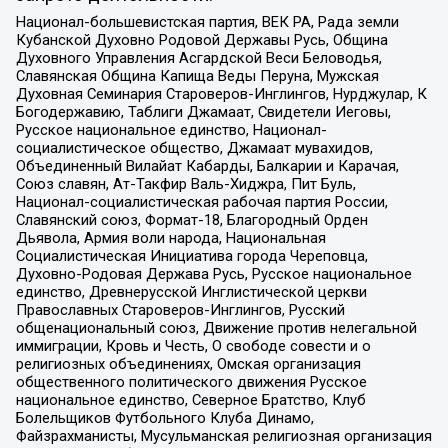
Национал-большевистская партия, ВЕК РА, Рада земли
Кубанской Духовно Родовой Державы Русь, Община
Духовного Управления Асгардской Веси Беловодья,
Славянская Община Капища Веды Перуна, Мужская
Духовная Семинария Староверов-Инглингов, Нурджулар, К
Богодержавию, Таблиги Джамаат, Свидетели Иеговы,
Русское национальное единство, Национал-
социалистическое общество, Джамаат мувахидов,
Объединенный Вилайат Кабарды, Балкарии и Карачая,
Союз славян, Ат-Такфир Валь-Хиджра, Пит Буль,
Национал-социалистическая рабочая партия России,
Славянский союз, Формат-18, Благородный Орден
Дьявола, Армия воли народа, Национальная
Социалистическая Инициатива города Череповца,
Духовно-Родовая Держава Русь, Русское национальное
единство, Древнерусской Инглистической церкви
Православных Староверов-Инглингов, Русский
общенациональный союз, Движение против нелегальной
иммиграции, Кровь и Честь, О свободе совести и о
религиозных объединениях, Омская организация
общественного политического движения Русское
национальное единство, Северное Братство, Клуб
Болельщиков Футбольного Клуба Динамо,
Файзрахманисты, Мусульманская религиозная организация