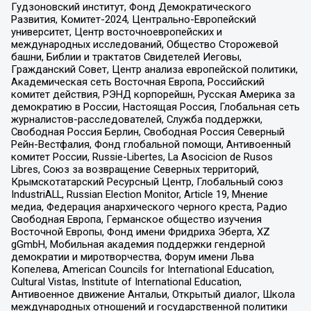
Гудзоновский институт, Фонд Демократического
Развития, Комитет-2024, Центрально-Европейский
университет, Центр восточноевропейских и
международных исследований, Общество Сторожевой
башни, Библии и трактатов Свидетелей Иеговы,
Гражданский Совет, Центр анализа европейской политики,
Академическая сеть Восточная Европа, Российский
комитет действия, РЭНД корпорейшн, Русская Америка за
демократию в России, Настоящая Россия, Глобальная сеть
журналистов-расследователей, Служба поддержки,
Свободная Россия Берлин, Свободная Россия Северный
Рейн-Вестфалия, Фонд глобальной помощи, Антивоенный
комитет России, Russie-Libertes, La Asocicion de Rusos
Libres, Союз за возвращение Северных территорий,
Крымскотатарский Ресурсный Центр, Глобальный союз
IndustriALL, Russian Election Monitor, Article 19, Мнение
медиа, Федерация анархического черного креста, Радио
Свободная Европа, Германское общество изучения
Восточной Европы, Фонд имени Фридриха Эберта, XZ
gGmbH, Мобильная академия поддержки гендерной
демократии и миротворчества, Форум имени Льва
Копелева, American Councils for International Education,
Cultural Vistas, Institute of International Education,
Антивоенное движение Антальи, Открытый диалог, Школа
международных отношений и государственной политики