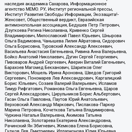
наследия академика Сахарова, Информационное
агентство МЕМО. РУ, Институт региональной прессы,
Институт Развития Свободы Информации, Экозащита!-
Женсовет, Общественный вердикт, Евразийская
антимонопольная ассоциация, Бедушев Петр Петрович,
Дзугкоева Регина Николаевна, Кривенко Сергей
Владимирович, Милославский Павел Юрьевич, Шнырова
Ольга Вадимовна, Чанышева Лилия Айратовна, Сидорович
Ольга Борисовна, Туровский Александр Алексеевич,
Васильева Анастасия Евгеньевна, Ривина Анна Валерьевна,
Бойко Анатолий Николаевич, Дугин Сергей Георгиевич,
Пивоваров Андрей Сергеевич, Аверин Виталий Евгеньевич,
Барахоев Магомед Бекханович, Шарипков Олег
Викторович, Мошель Ирина Ароновна, Шведов Григорий
Сергеевич, Пономарев Лев Александрович, Каргалицкий
Борис Юльевич, Созаев Валерий Валерьевич, Исламов
Тимур Рифгатович, Романова Ольга Евгеньевна, Щаров
Сергей Алексадрович, Цирульников Борис Альбертович,
Гасан Ольга Павловна, Паутов Юрий Анатольевич,
Верховский Александр Маркович, Пислакова-Паркер
Марина Петровна, Кочеткова Татьяна Владимировна,
Чуркина Наталья Валерьевна, Акимова Татьяна
Николаевна, Золотарева Екатерина Александровна,
Рачинский Ян Збигневич, Жемкова Елена Борисовна,
Гудков Лев Дмитриевич, Илларионова Юлия Юрьевна,