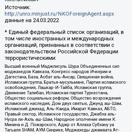
Источник:
http://unro.minjust.ru/NKOForeignAgent.aspx
данные на
24.03.2022
* Единый федеральный список организаций, в
том числе иностранных и международных
организаций, признанных в соответствии с
законодательством Российской Федерации
террористическими:
Высший военный Маджлисуль Шура Объединенных сил
моджахедов Кавказа, Конгресс народов Ичкерии и
Дагестана, База, Асбат аль-Ансар, Священная война,
Исламская группа, Братья-мусульмане, Партия исламского
освобождения, Лашкар-И-Тайба, Исламская группа,
Движение Талибан, Исламская партия Туркестана,
Общество социальных реформ, Общество возрождения
исламского наследия, Дом двух святых, Джунд аш-Шам,
Исламский джихад, Аль-Каида, Имарат Кавказ, АБТО,
Правый сектор, Исламское государство, Джабха аль-
Нусра ли-Ахль аш-Шам, Народное ополчение имени К.
Минина и Д. Пожарского, Аджр от Аллаха Субхану уа
Тагьаля SHAM, АУМ Синрике, Муджахеды джамаата Ат-