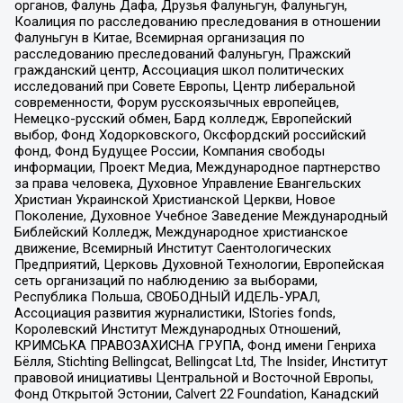
органов, Фалунь Дафа, Друзья Фалуньгун, Фалуньгун,
Коалиция по расследованию преследования в отношении
Фалуньгун в Китае, Всемирная организация по
расследованию преследований Фалуньгун, Пражский
гражданский центр, Ассоциация школ политических
исследований при Совете Европы, Центр либеральной
современности, Форум русскоязычных европейцев,
Немецко-русский обмен, Бард колледж, Европейский
выбор, Фонд Ходорковского, Оксфордский российский
фонд, Фонд Будущее России, Компания свободы
информации, Проект Медиа, Международное партнерство
за права человека, Духовное Управление Евангельских
Христиан Украинской Христианской Церкви, Новое
Поколение, Духовное Учебное Заведение Международный
Библейский Колледж, Международное христианское
движение, Всемирный Институт Саентологических
Предприятий, Церковь Духовной Технологии, Европейская
сеть организаций по наблюдению за выборами,
Республика Польша, СВОБОДНЫЙ ИДЕЛЬ-УРАЛ,
Ассоциация развития журналистики, IStories fonds,
Королевский Институт Международных Отношений,
КРИМСЬКА ПРАВОЗАХИСНА ГРУПА, Фонд имени Генриха
Бёлля, Stichting Bellingcat, Bellingcat Ltd, The Insider, Институт
правовой инициативы Центральной и Восточной Европы,
Фонд Открытой Эстонии, Calvert 22 Foundation, Канадский