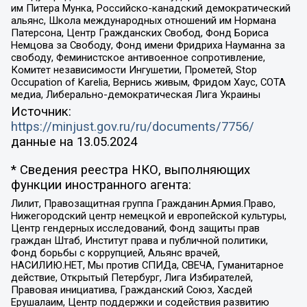
им Питера Мунка, Российско-канадский демократический
альянс, Школа международных отношений им Нормана
Патерсона, Центр Гражданских Свобод, Фонд Бориса
Немцова за Свободу, Фонд имени Фридриха Науманна за
свободу, Феминистское антивоенное сопротивление,
Комитет независимости Ингушетии, Прометей, Stop
Occupation of Karelia, Вернись живым, Фридом Хаус, СОТА
медиа, Либерально-демократическая Лига Украины
Источник:
https://minjust.gov.ru/ru/documents/7756/
данные на
13.05.2024
* Сведения реестра НКО, выполняющих
функции иностранного агента:
Лилит, Правозащитная группа Гражданин.Армия.Право,
Нижегородский центр немецкой и европейской культуры,
Центр гендерных исследований, Фонд защиты прав
граждан Штаб, Институт права и публичной политики,
Фонд борьбы с коррупцией, Альянс врачей,
НАСИЛИЮ.НЕТ, Мы против СПИДа, СВЕЧА, Гуманитарное
действие, Открытый Петербург, Лига Избирателей,
Правовая инициатива, Гражданский Союз, Хасдей
Ерушалаим, Центр поддержки и содействия развитию