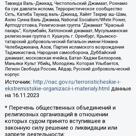
Тавхида Валь-Джихад, Чистопольский Джамаат, Рохнамо
ба суи давлати исломи, Террористическое сообщество
Сеть, Катиба Таухид валь-Джихад, Хайят Тахрир аш-Шам,
Ахлю Сунна Валь Джамаа, National Socialism/White Power,
Артподготовка, Религиозная группа “Джамаат “Красный
пахарь”, Колумбайн, Хатлонский джамаат, Мусульманская
религиозная группа п. Кушкуль г. Оренбург, Крымско-
татарский добровольческий батальон имени Номана
Челебиджихана, Азов, Партия исламского возрождения
Таджикистана, Народная самооборона, Дуббайский
джамаат, московская ячейка, Батал-Хаджи Белхороев,
Маньяки Культ Убийц, Молодёжь Которая Улыбается,
Легион Свобода России, Айдар, Русский добровольческий
корпус
Источник:
http://nac.gov.ru/terroristicheskie-i-
ekstremistskie-organizacii-i-materialy.html
данные
на
16.11.2023
* Перечень общественных объединений и
религиозных организаций в отношении
которых судом принято вступившее в
законную силу решение о ликвидации или
запрете деятельности: