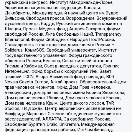
украинский конгресс, Институт Макдональда-Лорье,
Украинская национальная федерация Канады,
Декабристы, Международный научный центр им Вудро
Вильсона, Свободная пресса, Возрождение, Всеукраинский
духовный центр , Риддл, Русский антивоенный комитет в
Швеции, Проект Медуза, Фонд Андрея Сахарова, Форум
свободной России, Лига Свободных Наций, Transparеncy
International, Форум Свободных Народов ПостРоссии,
Солидарность с гражданским движением в России –
Solidarus, КрымSOS, Свободный университет, Институт
государственного управления, Форум гражданского
общества Россия, Беллона, Союз жителей островов
Тисима и Хабомаи, Съезд народных депутатов, Гринпис
Интернешнл, Фонд борьбы с коррупцией Инк, Завет
церквей TCCN, Агора, Всемирный фонд природы, BDR
Novaja Gazeta-Europe, Алтай проект, Образовательный дом
прав человека Чернигов, Фонд Дом Прав Человека,
Белорусский дом прав человека имени Бориса Звозскова,
Дом прав человека Тбилиси, Дом прав человека Ереван,
Дом прав человека Крым, Центр дикого лосося, TVR
Studios, ТВ Дождь, Центр европейских исследований им
Вилфрида Мартенса, Сетевое объединение журналистов
расследователей, АЛЛАТРА, За свободную Россию,
Свободная Бурятия, Uralic, UnKremlin, Международная
федерация транспортных рабочих, ИстЧам Финланд,